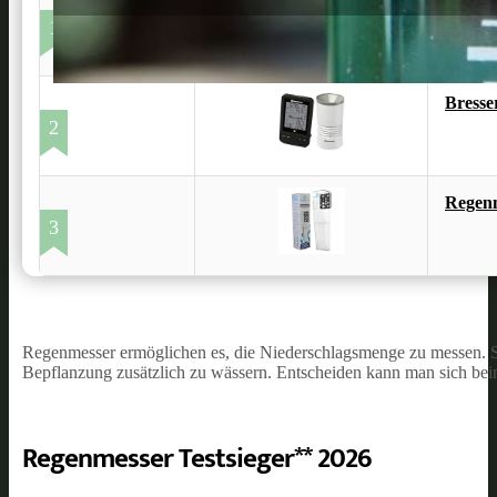
TFA Do
1
Bresse
2
Regen
3
Regenmesser ermöglichen es, die Niederschlagsmenge zu messen. So
Bepflanzung zusätzlich zu wässern. Entscheiden kann man sich be
Regenmesser Testsieger** 2026