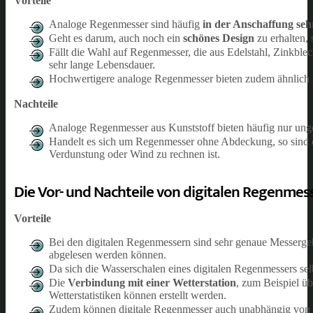
Vorteile
Analoge Regenmesser sind häufig
in der Anschaffung seh
Geht es darum, auch noch ein
schönes Design
zu erhalten,
Fällt die Wahl auf Regenmesser, die aus Edelstahl, Zinkblec
sehr lange Lebensdauer.
Hochwertigere analoge Regenmesser bieten zudem ähnlich g
Nachteile
Analoge Regenmesser aus Kunststoff bieten häufig nur ung
Handelt es sich um Regenmesser ohne Abdeckung, so sind d
Verdunstung oder Wind zu rechnen ist.
Die Vor- und Nachteile von digitalen Regenmes
Vorteile
Bei den digitalen Regenmessern sind sehr genaue Messergeb
abgelesen werden können.
Da sich die Wasserschalen eines digitalen Regenmessers selb
Die
Verbindung mit einer Wetterstation
, zum Beispiel ü
Wetterstatistiken können erstellt werden.
Zudem können digitale Regenmesser auch unabhängig von