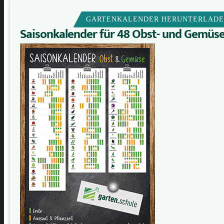
GARTENKALENDER HERUNTERLAD
Saisonkalender für 48 Obst- und Gemüs