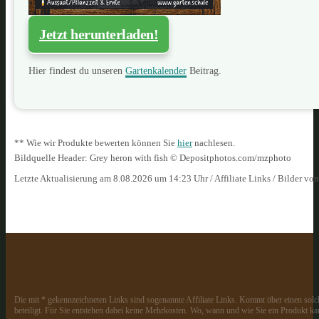
Jetzt herunterladen!
Hier findest du unseren
Gartenkalender
Beitrag.
** Wie wir Produkte bewerten können Sie
hier
nachlesen.
Bildquelle Header: Grey heron with fish © Depositphotos.com/mzphoto
Letzte Aktualisierung am 8.08.2026 um 14:23 Uhr / Affiliate Links / Bilder vo
Die mit * gekennzeichneten Links sind sogenannte Affiliate Links. Kommt über einen solch
beteiligt. Für Sie entstehen dabei keine Mehrkosten. Wo, wann und wie Sie ein Produkt kau