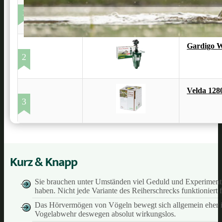
TERESA'S
1
Gardigo W
2
Velda 128
3
Kurz & Knapp
Sie brauchen unter Umständen viel Geduld und Experimentie
haben. Nicht jede Variante des Reiherschrecks funktioniert f
Das Hörvermögen von Vögeln bewegt sich allgemein eher im
Vogelabwehr deswegen absolut wirkungslos.