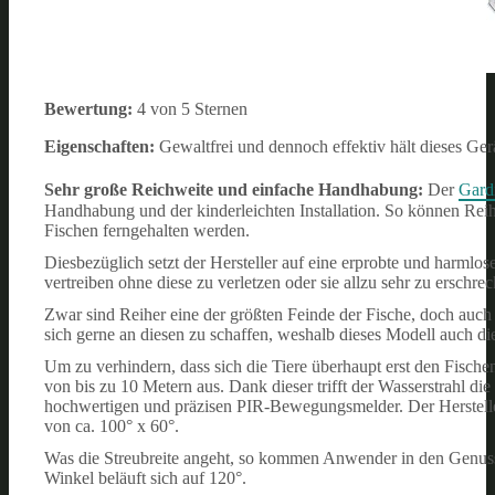
Bewertung:
4 von 5 Sternen
Eigenschaften:
Gewaltfrei und dennoch effektiv hält dieses Ger
Sehr große Reichweite und einfache Handhabung:
Der
Gardi
Handhabung und der kinderleichten Installation. So können Rei
Fischen ferngehalten werden.
Diesbezüglich setzt der Hersteller auf eine erprobte und harmlos
vertreiben ohne diese zu verletzen oder sie allzu sehr zu ersch
Zwar sind Reiher eine der größten Feinde der Fische, doch auc
sich gerne an diesen zu schaffen, weshalb dieses Modell auch die
Um zu verhindern, dass sich die Tiere überhaupt erst den Fische
von bis zu 10 Metern aus. Dank dieser trifft der Wasserstrahl die
hochwertigen und präzisen PIR-Bewegungsmelder. Der Herstelle
von ca. 100° x 60°.
Was die Streubreite angeht, so kommen Anwender in den Genuss,
Winkel beläuft sich auf 120°.