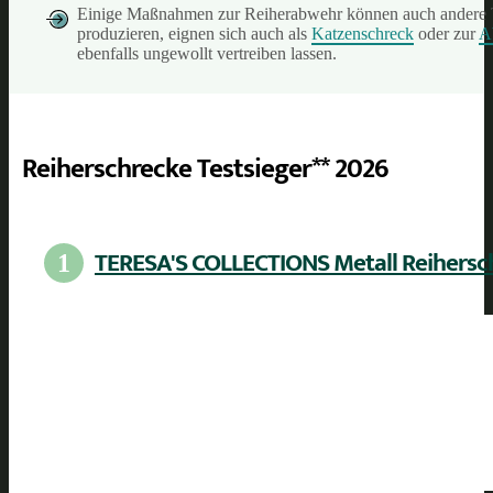
Einige Maßnahmen zur Reiherabwehr können auch andere Tier
produzieren, eignen sich auch als
Katzenschreck
oder zur
A
ebenfalls ungewollt vertreiben lassen.
Reiherschrecke Testsieger** 2026
TERESA'S COLLECTIONS Metall Reihersc
1