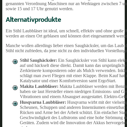
genannten Verordnung Maschinen nur an Werktagen zwischen 7 und 2
sowie 15 und 17 Uhr genutzt werden.
Alternativprodukte
Ein Stihl Laubbläser ist ideal, um schnell, effektiv und ohne gr
werden an einen Ort geblasen und können dort eingesammelt werde
Manche wollen allerdings lieber einen Saughäcksler, um das Laub d
Stihl nicht zufrieden, da jene nicht zu den individuellen Vorstellunge
Stihl Saughäcksler:
Ein Saughäcksler von Stihl kann elekt
auf und häckselt diese direkt. Damit kann das ursprüngliche
Zerkleinerte kompostieren oder als Mulch verwenden. Inkl
schlägt man zwei Fliegen mit einer Klappe. Beim Kauf hat
Katalysator und einer Komfortversion samt ErgoStart.
Makita Laubbläser:
Makita Laubbläser werden mit Benzin 
haben sie laut Hersteller einen niedrigen Emissions- und G
Vibrationen und einem Absaugset ausgestattet. Elektro-Geblä
Husqvarna Laubbläser:
Husqvarna wirbt mit der vielseiti
Scheunen, Schuppen und anderen Innenräumen einsetzbar, u
Rücken und Arme bei der Arbeit schützt. Ein einfacher Star
Geschwindigkeit des Luftstroms und eine hohe Strömung d
Geräten. Zudem wird die Innovation der Akkus hervorgehobe