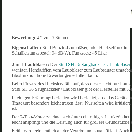
Bewertung:
4.5 von 5 Sternen
Eigenschaften:
Stihl Benzin-Laubbläser, inkl. Häckselfunktion
Schallleistungspegel: 94 dB(A), Fangsack: 45 Liter
2-in-1 Laubbläser:
Der
Stihl SH 56 Saughäcksler / Laubbläser
wenigen Handgriffen vom Laubbläser zum Laubsauger umgebaut w
Blasfunktion hohe Erwartungen erfüllen kann.
Beim Einsatz des Häckslers fällt auf, dass dieser nicht nur La
Stihl SH 56 Saughäcksler / Laubbläser gibt der Hersteller mit 5,
In einigen Erfahrungsberichten wird berichtet, dass das Gerät ei
Tragegurt besonders leicht tragen lässt. Nur selten wird kritisi
ist.
Der 2-Takt-Motor zeichnet sich durch ein ruhiges Laufverhalten 
leicht anspringt und die Leistung auch für größere Grundstücke zu
Kritik wird gelegentlich an der Verarbeitungsqualität laut. Auch