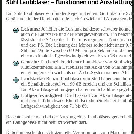
Stihl Laubbläser – Funktionen und Ausstattung
Ein Stihl Laubbläser wird in der Regel mit einem Gurt über die Sch
Gerät auch in der Hand halten. Je nach Gewicht und Ausmaßen der A
Leistung:
Je höher die Leistung ist, desto schwerer könne
auch die Lautstärke und der Energieverbrauch. Ein benzinbe
lässt sich die Stärke des Luftstroms regulieren. Nutzt man 
und drei PS. Die Leistung des Motors sollte nicht unter 0
Stihl auf Werte zwischen 69 Metern pro Sekunde und eine
eine maximale Luftgeschwindigkeit von bis zu 76 m/s und 
Gewicht:
Ein benzinbetriebener Laubbläser von Stihl wieg
Kubikzentimeter. Ein Laubbläser mit Akku von Stihl hingeg
ein geringeres Gewicht als ein Akku-System namens AP.
Lautstärke:
Benzin Laubbläser von Stihl haben eine hohe 
ein Schalldruckpegel von 90 dB erreicht und ein Schalllei
Ein Akku-Blasgerät hingegen hat einen Schalldruckpegel v
Luftgeschwindigkeit:
Die Blaskraft von Akku-Blasgeräten 
und den Luftdurchsatz. Ein mit Benzin betriebener Laubblä
Luftgeschwindigkeit von 71 bis 89.
Beachten sollte man bei der Nutzung eines Laubbläsers generell di
ein Laubgebläse nicht benutzt werden darf.
Dabei unterscheiden sich generelle Verordnungen zum Maschinenlär