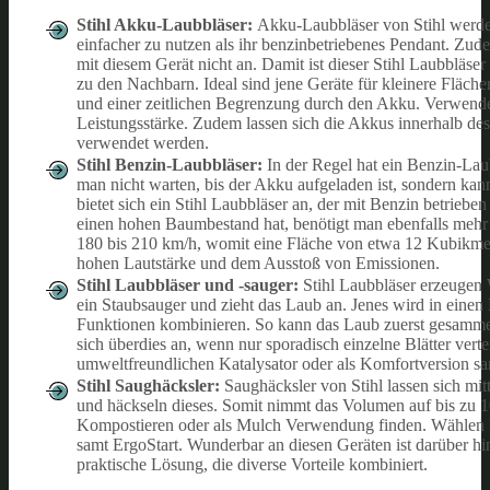
Stihl Akku-Laubbläser:
Akku-Laubbläser von Stihl werden
einfacher zu nutzen als ihr benzinbetriebenes Pendant. Zu
mit diesem Gerät nicht an. Damit ist dieser Stihl Laubblä
zu den Nachbarn. Ideal sind jene Geräte für kleinere Fläc
und einer zeitlichen Begrenzung durch den Akku. Verwende
Leistungsstärke. Zudem lassen sich die Akkus innerhalb des
verwendet werden.
Stihl Benzin-Laubbläser:
In der Regel hat ein Benzin-Lau
man nicht warten, bis der Akku aufgeladen ist, sondern kan
bietet sich ein Stihl Laubbläser an, der mit Benzin betri
einen hohen Baumbestand hat, benötigt man ebenfalls mehr E
180 bis 210 km/h, womit eine Fläche von etwa 12 Kubikmet
hohen Lautstärke und dem Ausstoß von Emissionen.
Stihl Laubbläser und -sauger:
Stihl Laubbläser erzeugen
ein Staubsauger und zieht das Laub an. Jenes wird in einen 
Funktionen kombinieren. So kann das Laub zuerst gesamme
sich überdies an, wenn nur sporadisch einzelne Blätter ver
umweltfreundlichen Katalysator oder als Komfortversion sa
Stihl Saughäcksler:
Saughäcksler von Stihl lassen sich mit
und häckseln dieses. Somit nimmt das Volumen auf bis zu 
Kompostieren oder als Mulch Verwendung finden. Wählen 
samt ErgoStart. Wunderbar an diesen Geräten ist darüber hi
praktische Lösung, die diverse Vorteile kombiniert.