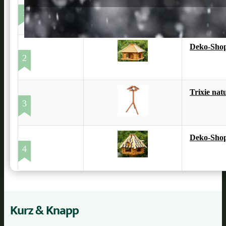
Erdenfreun
1
Deko-Shop
2
Trixie nat
3
Deko-Shop
4
Kurz & Knapp