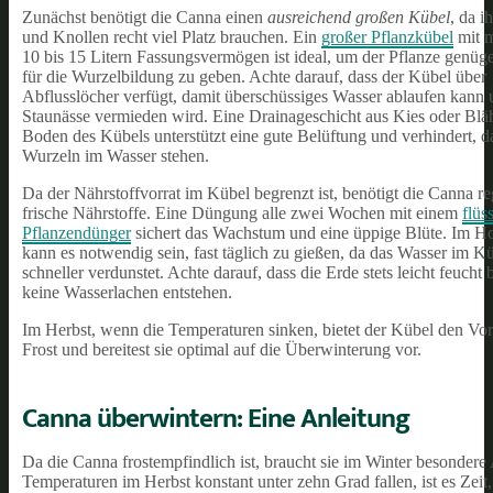
Zunächst benötigt die Canna einen
ausreichend großen Kübel
, da i
und Knollen recht viel Platz brauchen. Ein
großer Pflanzkübel
mit m
10 bis 15 Litern Fassungsvermögen ist ideal, um der Pflanze genü
für die Wurzelbildung zu geben. Achte darauf, dass der Kübel über
Abflusslöcher verfügt, damit überschüssiges Wasser ablaufen kann
Staunässe vermieden wird. Eine Drainageschicht aus Kies oder Bl
Boden des Kübels unterstützt eine gute Belüftung und verhindert, d
Wurzeln im Wasser stehen.
Da der Nährstoffvorrat im Kübel begrenzt ist, benötigt die Canna r
frische Nährstoffe. Eine Düngung alle zwei Wochen mit einem
flüs
Pflanzendünger
sichert das Wachstum und eine üppige Blüte. Im 
kann es notwendig sein, fast täglich zu gießen, da das Wasser im K
schneller verdunstet. Achte darauf, dass die Erde stets leicht feucht b
keine Wasserlachen entstehen.
Im Herbst, wenn die Temperaturen sinken, bietet der Kübel den Vort
Frost und bereitest sie optimal auf die Überwinterung vor.
Canna überwintern: Eine Anleitung
Da die Canna frostempfindlich ist, braucht sie im Winter besondere
Temperaturen im Herbst konstant unter zehn Grad fallen, ist es Zeit,