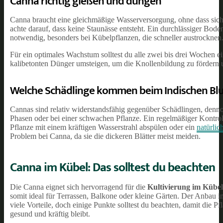
Canna richtig gießen und düngen
Canna braucht eine gleichmäßige Wasserversorgung, ohne dass sich 
achte darauf, dass keine Staunässe entsteht. Ein durchlässiger Bo
notwendig, besonders bei Kübelpflanzen, die schneller austrocknen
Für ein optimales Wachstum solltest du alle zwei bis drei Wochen e
kalibetonten Dünger umsteigen, um die Knollenbildung zu fördern u
Welche Schädlinge kommen beim Indischen Bl
Cannas sind relativ widerstandsfähig gegenüber Schädlingen, denno
Phasen oder bei einer schwachen Pflanze. Ein regelmäßiger Kontroll
Pflanze mit einem kräftigen Wasserstrahl abspülen oder ein
natürlic
Problem bei Canna, da sie die dickeren Blätter meist meiden.
Canna im Kübel: Das solltest du beachten
Die Canna eignet sich hervorragend für die
Kultivierung im Kübel
somit ideal für Terrassen, Balkone oder kleine Gärten. Der Anbau 
viele Vorteile, doch einige Punkte solltest du beachten, damit die Pf
gesund und kräftig bleibt.