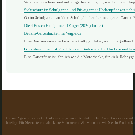
Wenn es um schöne und auffällige Insekten geht, sind Schmetterling
Sichtschutz im Schulgarten und Privatgarten: Heckenpflanzen richt
Ob im Schulgarten, auf dem Schulgelände oder im eigenen Garten: 
Die 4 Besten Hanfpalmen-Dünger (2026) Im Test!
Benzin‑Gartenhacken im Vergleich
Eine Benzin‑Gartenhacke ist ein kräftiger Helfer, wenn du größere B
Gartenfräsen im Test: Auch härteste Böden spielend lockern und bea
Eine Gartenfräse ist, ähnlich wie die Motorhacke, für viele Hobbyg
Die mit * gekennzeichneten Links sind sogenannte Affiliate Links. Kommt über einen solch
beteiligt. Für Sie entstehen dabei keine Mehrkosten. Wo, wann und wie Sie ein Produkt kau