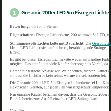
Gresonic 200er LED 5m Eisregen Lichte
1
Bewertung:
4.5 von 5 Sternen
Eigenschaften:
Eisregen Lichterkette, 200 warmweiße LED, fü
Stimmungsvolle Lichterkette mit Dauerlicht:
Die
Gresonic 20
kleine LED Lichter sich auf mehrere, herabhängende Stränge aufte
Effekt.
Es gibt bei dieser Eisregen Lichterkette weder aufwändige Farbw
möglich. Das empfinden viele Käufer aber sogar als Vorteil, da 
Gerade für festliche Anlässe wie Weihnachten, merken Käufer a
an, dass die Lichtfarbe kein reines warmweiß sei, sondern leicht
Die Gresonic 200er LED 5m Eisregen Lichterkette sei laut Käufern
elektrischen Geräten, auf jeden Fall wassergeschützt eingesteckt 
Nur einzelne Käufer berichten davon, dass die Gresonic 200er 
Betrieb bereits zum Ausfall einzelner LED-Stränge kam.
Vorteile: