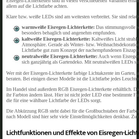
Eisregen-Lichterketten sind in vielen verschiedenen Varianten erhä
allem auf die Lichtfarbe achten.
Klare bzw. weiße LEDs sind am weitesten verbreitet. Sie sind relat
warmweiße Eisregen-Lichterkette:
Das stimmungsvolle wa
besonders behaglich und angenehm empfunden.
kaltweiße Eisregen-Lichterkette:
Kaltweißes Licht strahlt
Atmosphäre. Gerade als Winter- bzw. Weihnachtsdekoration
Lichtfarbe gut zum Konzept der nachempfundenen Eiszapfe
neutralweiße Eisregen-Lichterkette:
Auch wenn Eisregen-L
sich ganzjährig als Gartendeko. Mit neutralweißen LEDs sind
Wer mit der Eisregen-Lichterkette farbige Lichtakzente im Garten, a
beraten. Bei einigen dieser Modelle ist die Lichtfarbe jedes Leucht
Im Handel sind außerdem RGB Eisregen-Lichterkette erhältlich. Die
ihr Farbton ändern lässt. Hier ist nicht jeder LED eine bestimmte Fa
die für eine wählbare Lichtfarbe der LEDs sorgt.
Die Abkürzung RGB steht dabei für die Großbuchstaben der Farben 
nach Modell sind hier sehr viele Einstellmöglichkeiten denkbar. Zur
Lichtfunktionen und Effekte von Eisregen-Lich