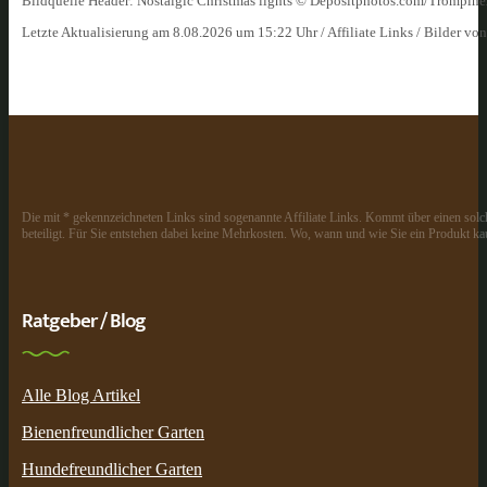
Bildquelle Header: Nostalgic Christmas lights © Depositphotos.com/Trompin
Letzte Aktualisierung am 8.08.2026 um 15:22 Uhr / Affiliate Links / Bilder vo
Die mit * gekennzeichneten Links sind sogenannte Affiliate Links. Kommt über einen solch
beteiligt. Für Sie entstehen dabei keine Mehrkosten. Wo, wann und wie Sie ein Produkt kau
Ratgeber / Blog
Alle Blog Artikel
Bienenfreundlicher Garten
Hundefreundlicher Garten