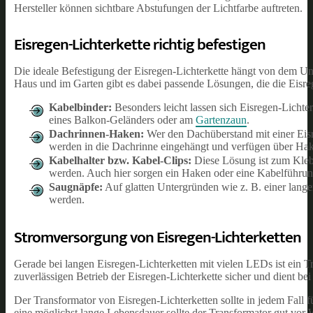
Hersteller können sichtbare Abstufungen der Lichtfarbe auftreten.
Eisregen-Lichterkette richtig befestigen
Die ideale Befestigung der Eisregen-Lichterkette hängt von dem Unte
Haus und im Garten gibt es dabei passende Lösungen, die die Eisreg
Kabelbinder:
Besonders leicht lassen sich Eisregen-Lichter
eines Balkon-Geländers oder am
Gartenzaun
.
Dachrinnen-Haken:
Wer den Dachüberstand mit einer Eisr
werden in die Dachrinne eingehängt und verfügen über Hake
Kabelhalter bzw. Kabel-Clips:
Diese Lösung ist zum Klebe
werden. Auch hier sorgen ein Haken oder eine Kabelführung d
Saugnäpfe:
Auf glatten Untergründen wie z. B. einer lange
werden.
Stromversorgung von Eisregen-Lichterketten
Gerade bei langen Eisregen-Lichterketten mit vielen LEDs ist ein Tr
zuverlässigen Betrieb der Eisregen-Lichterkette sicher und dient bei
Der Transformator von Eisregen-Lichterketten sollte in jedem Fall 
eine möglichst lange Lebensdauer sollte der Transformator gut vor 