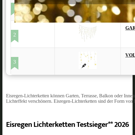
1
GAR
2
VOL
3
Eisregen-Lichterketten können Garten, Terrasse, Balkon oder Innen
Lichteffekt verschönern. Eisregen-Lichterketten sind der Form von
Eisregen Lichterketten Testsieger** 2026