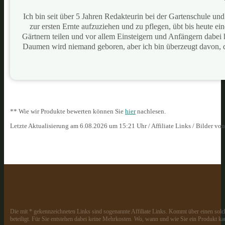
Ich bin seit über 5 Jahren Redakteurin bei der Gartenschule u
zur ersten Ernte aufzuziehen und zu pflegen, übt bis heute e
Gärtnern teilen und vor allem Einsteigern und Anfängern dabei
Daumen wird niemand geboren, aber ich bin überzeugt davon, 
** Wie wir Produkte bewerten können Sie
hier
nachlesen.
Letzte Aktualisierung am 6.08.2026 um 15:21 Uhr / Affiliate Links / Bilder vo
Die mit * gekennzeichneten Links sind sogenannte Affiliate Links. Kommt über einen solch
beteiligt. Für Sie entstehen dabei keine Mehrkosten. Wo, wann und wie Sie ein Produkt kau