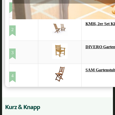
Kai Wiechmann H
1
KMH, 2er Set Kl
2
DIVERO Gartens
3
SAM Gartenstuhl
4
Kurz & Knapp