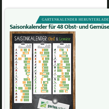
GARTENKALENDER HERUNTERLAD
Saisonkalender für 48 Obst- und Gemüs