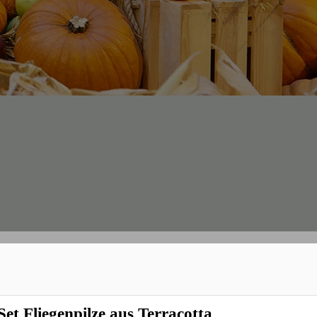
*
ikal - Herbstdeko Igel
Set Fliegenpilze aus Terracotta