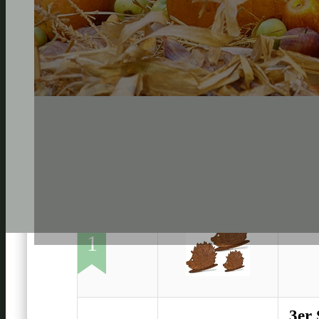
Rost
1
3er 