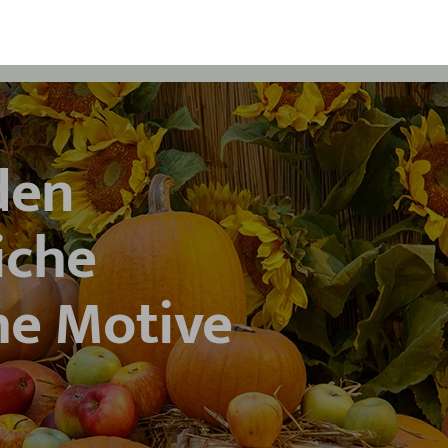
den
iche
he Motive