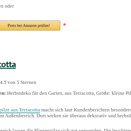
en oder
*
Preis bei Amazon prüfen!
cotta
4.5 von 5 Sternen
en:
Herbstdeko für den Garten, aus Terracotta, Größe: kleine Pil
pilze aus Terracotta
macht sich laut Kundenberichten besonders
m Außenbereich. Dort wirken sie überaus dekorativ und herbstl
eich lassen die Fliegenpilze sich gut verwenden. Die leuchten