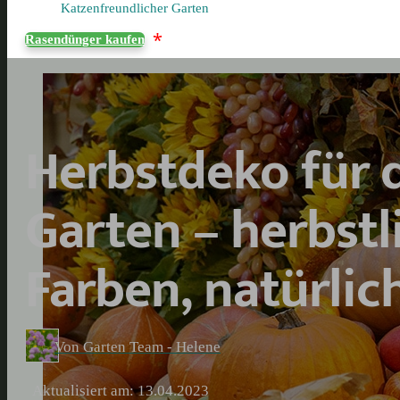
Katzenfreundlicher Garten
*
Rasendünger kaufen
Herbstdeko für 
Garten – herbstl
Farben, natürlic
Von Garten Team - Helene
Aktualisiert am: 13.04.2023