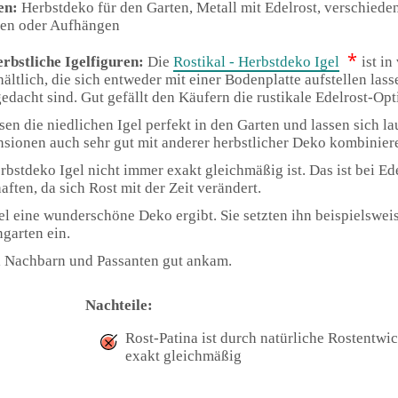
en:
Herbstdeko für den Garten, Metall mit Edelrost, verschied
len oder Aufhängen
*
erbstliche Igelfiguren:
Die
Rostikal - Herbstdeko Igel
ist i
hältlich, die sich entweder mit einer Bodenplatte aufstellen las
dacht sind. Gut gefällt den Käufern die rustikale Edelrost-Opt
en die niedlichen Igel perfekt in den Garten und lassen sich la
ionen auch sehr gut mit anderer herbstlicher Deko kombinier
rbstdeko Igel nicht immer exakt gleichmäßig ist. Das ist bei Ed
ften, da sich Rost mit der Zeit verändert.
el eine wunderschöne Deko ergibt. Sie setzten ihn beispielswei
garten ein.
i Nachbarn und Passanten gut ankam.
Nachteile:
Rost-Patina ist durch natürliche Rostentwi
exakt gleichmäßig