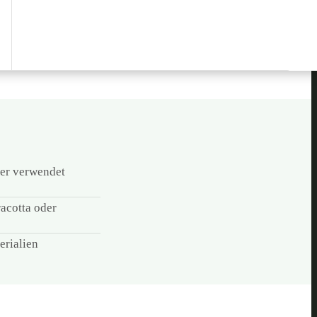
der verwendet
racotta oder
erialien