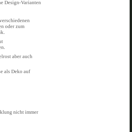
ene Design-Varianten
n verschiedenen
sen oder zum
ik.
ut
en.
elrost aber auch
se als Deko auf
cklung nicht immer