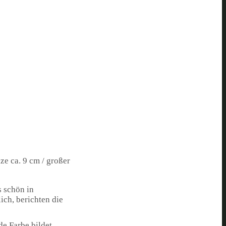
ze ca. 9 cm / großer
 schön in
ich, berichten die
de Farbe bildet