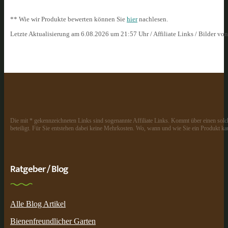
** Wie wir Produkte bewerten können Sie
hier
nachlesen.
Letzte Aktualisierung am 6.08.2026 um 21:57 Uhr / Affiliate Links / Bilder vo
Die mit * gekennzeichneten Links sind sogenannte Affiliate Links. Kommt über einen solch
beteiligt. Für Sie entstehen dabei keine Mehrkosten. Wo, wann und wie Sie ein Produkt kau
Ratgeber / Blog
Alle Blog Artikel
Bienenfreundlicher Garten