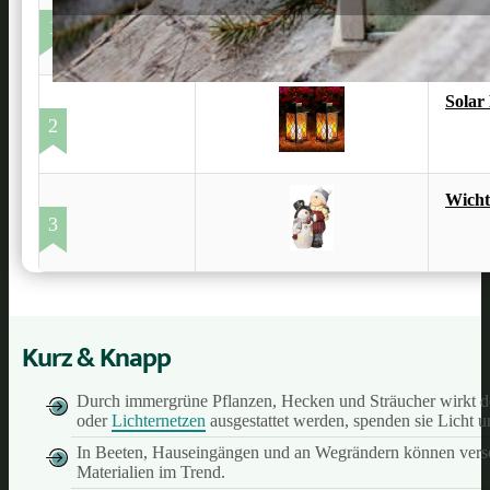
Deko-
1
Solar
2
Wicht
3
Kurz & Knapp
Durch immergrüne Pflanzen, Hecken und Sträucher wirkt de
oder
Lichternetzen
ausgestattet werden, spenden sie Licht 
In Beeten, Hauseingängen und an Wegrändern können versch
Materialien im Trend.