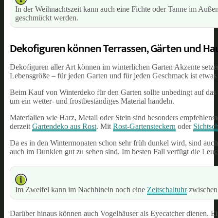
In der Weihnachtszeit kann auch eine Fichte oder Tanne im Auße
geschmückt werden.
Dekofiguren können Terrassen, Gärten und H
Dekofiguren aller Art können im winterlichen Garten Akzente setz
Lebensgröße – für jeden Garten und für jeden Geschmack ist etwas
Beim Kauf von Winterdeko für den Garten sollte unbedingt auf das Ma
um ein wetter- und frostbeständiges Material handeln.
Materialien wie Harz, Metall oder Stein sind besonders empfehlenswe
derzeit
Gartendeko aus Rost
. Mit
Rost-Gartensteckern
oder
Sichtsc
Da es in den Wintermonaten schon sehr früh dunkel wird, sind auch 
auch im Dunklen gut zu sehen sind. Im besten Fall verfügt die Leuch
Im Zweifel kann im Nachhinein noch eine
Zeitschaltuhr
zwischeng
Darüber hinaus können auch Vogelhäuser als Eyecatcher dienen. Ein