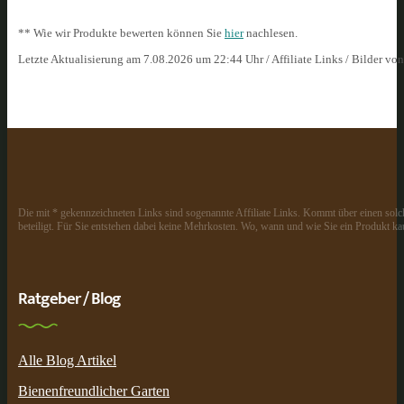
** Wie wir Produkte bewerten können Sie
hier
nachlesen.
Letzte Aktualisierung am 7.08.2026 um 22:44 Uhr / Affiliate Links / Bilder vo
Die mit * gekennzeichneten Links sind sogenannte Affiliate Links. Kommt über einen solch
beteiligt. Für Sie entstehen dabei keine Mehrkosten. Wo, wann und wie Sie ein Produkt kau
Ratgeber / Blog
Alle Blog Artikel
Bienenfreundlicher Garten