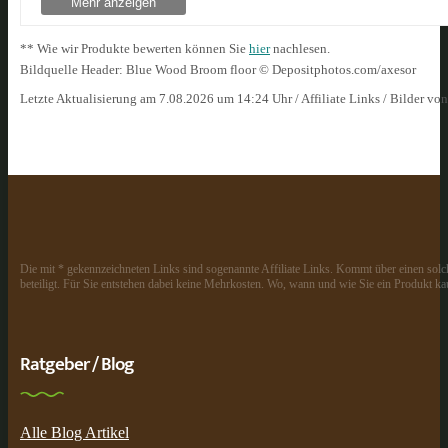
Mehr anzeigen
** Wie wir Produkte bewerten können Sie
hier
nachlesen.
Bildquelle Header: Blue Wood Broom floor © Depositphotos.com/axesor
Letzte Aktualisierung am 7.08.2026 um 14:24 Uhr / Affiliate Links / Bilder vo
Die mit * gekennzeichneten Links sind sogenannte Affiliate Links. Kommt über einen solch
beteiligt. Für Sie entstehen dabei keine Mehrkosten. Wo, wann und wie Sie ein Produkt kau
Ratgeber / Blog
Alle Blog Artikel