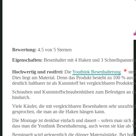
Bewertung:
4.5 von 5 Sternen
Eigenschaften:
Besenhalter mit 4 Haken und 3 Schnellspannern,
*
Hochwertig und rostfrei:
Die
Youthink Besenhalterung
ste
Dies liegt am Material. Denn das Produkt besteht zu 100 % aus 
deutlich haltbarer ist als Kunststoff bei vergleichbaren Produkten
Schrauben und Kunststoffschraubenhülsen zum Befestigen an der
hindurch.
Viele Käufer, die mit vergleichbaren Besenhaltern sehr unzufrie
gesprochen, die man an die Haken hängen kann.
Die Montage ist denkbar einfach und dauert – sofern man sich alle
dass man die Youthink Besenhalterung, auch wenn sie klar als Wan
Bemängelt wird gelegentlich die dünner Materialstärke. Bei hoh