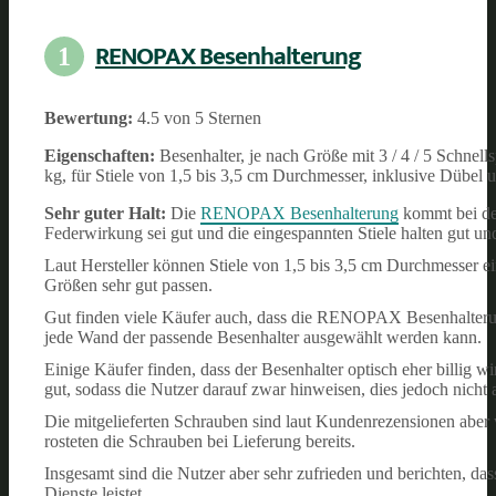
RENOPAX Besenhalterung
1
Bewertung:
4.5 von 5 Sternen
Eigenschaften:
Besenhalter, je nach Größe mit 3 / 4 / 5 Schnell
kg, für Stiele von 1,5 bis 3,5 cm Durchmesser, inklusive Dübel
Sehr guter Halt:
Die
RENOPAX Besenhalterung
kommt bei de
Federwirkung sei gut und die eingespannten Stiele halten gut und s
Laut Hersteller können Stiele von 1,5 bis 3,5 cm Durchmesser e
Größen sehr gut passen.
Gut finden viele Käufer auch, dass die RENOPAX Besenhalterung 
jede Wand der passende Besenhalter ausgewählt werden kann.
Einige Käufer finden, dass der Besenhalter optisch eher billig w
gut, sodass die Nutzer darauf zwar hinweisen, dies jedoch nicht
Die mitgelieferten Schrauben sind laut Kundenrezensionen aber
rosteten die Schrauben bei Lieferung bereits.
Insgesamt sind die Nutzer aber sehr zufrieden und berichten,
Dienste leistet.