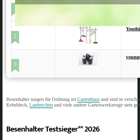
1
Youth
2
young
3
Besenhalter sorgen für Ordnung im
Gartenhaus
und sind in verschi
Kehrblech,
Laubrechen
und viele andere Gartenwerkzeuge stets gri
Besenhalter Testsieger** 2026