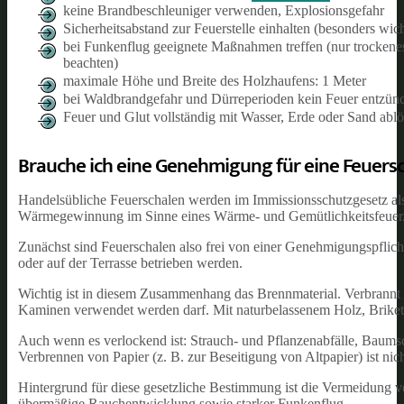
keine Brandbeschleuniger verwenden, Explosionsgefahr
Sicherheitsabstand zur Feuerstelle einhalten (besonders wich
bei Funkenflug geeignete Maßnahmen treffen (nur trockene
beachten)
maximale Höhe und Breite des Holzhaufens: 1 Meter
bei Waldbrandgefahr und Dürreperioden kein Feuer entzün
Feuer und Glut vollständig mit Wasser, Erde oder Sand abl
Brauche ich eine Genehmigung für eine Feuers
Handelsübliche Feuerschalen werden im Immissionsschutzgesetz als
Wärmegewinnung im Sinne eines Wärme- und Gemütlichkeitsfeuer
Zunächst sind Feuerschalen also frei von einer Genehmigungspflich
oder auf der Terrasse betrieben werden.
Wichtig ist in diesem Zusammenhang das Brennmaterial. Verbrannt w
Kaminen verwendet werden darf. Mit naturbelassenem Holz, Brike
Auch wenn es verlockend ist: Strauch- und Pflanzenabfälle, Baumsc
Verbrennen von Papier (z. B. zur Beseitigung von Altpapier) ist nicht
Hintergrund für diese gesetzliche Bestimmung ist die Vermeidung v
übermäßige Rauchentwicklung sowie starker Funkenflug.