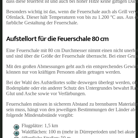
dass diese feuerfest ist und auch bei hoher Hitze keine giftigen Däm
Besonders wichtig ist das, wenn die Feuerschale auch als Grill ver
Ofenlack. Dieser hält Temperaturen von bis zu 1.200 °C aus. Aus de
farbliche Gestaltung der Feuerschale.
Aufstellort für die Feuerschale 80 cm
Eine Feuerschale mit 80 cm Durchmesser nimmt einen nicht unerheb
und sind über die Größe der Feuerschale überrascht. Bei einer Gru
Mit den großen Abmessungen geht auch ein entsprechendes Gewich
können nur von kräftigen Personen allein getragen werden.
Bei der Wahl des Aufstellortes sollte deswegen überlegt werden, ob 
Bodenplatte oder ein anderer Schutz des Untergrundes bewahrt Rase
Glut und Asche sowie vor Verfärbungen.
Feuerschalen müssen in sicherem Abstand zu brennbaren Materialien
sein muss, hängt von den jeweiligen Bestimmungen der Länder ab. 
folgende Mindestabstände vorgibt:
Flugplätze: 1,5 km
Waldflächen: 100 m (mehr in Dürreperioden und bei akuter
öffentliche Straßen: 50 m