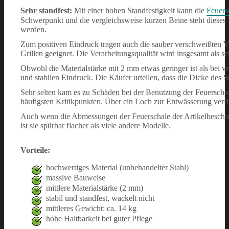
Sehr standfest:
Mit einer hohen Standfestigkeit kann die
Feuers
Schwerpunkt und die vergleichsweise kurzen Beine steht dieses 
werden.
Zum positiven Eindruck tragen auch die sauber verschweißten Ve
Grillen geeignet. Die Verarbeitungsqualität wird insgesamt als s
Obwohl die Materialstärke mit 2 mm etwas geringer ist als bei
und stabilen Eindruck. Die Käufer urteilen, dass die Dicke des
Sehr selten kam es zu Schäden bei der Benutzung der Feuersc
häufigsten Kritikpunkten. Über ein Loch zur Entwässerung verfü
Auch wenn die Abmessungen der Feuerschale der Artikelbeschreib
ist sie spürbar flacher als viele andere Modelle.
Vorteile:
hochwertiges Material (unbehandelter Stahl)
massive Bauweise
mittlere Materialstärke (2 mm)
stabil und standfest, wackelt nicht
mittleres Gewicht: ca. 14 kg
hohe Haltbarkeit bei guter Pflege