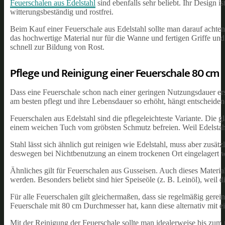
Feuerschalen aus Edelstahl
sind ebenfalls sehr beliebt. Ihr Design 
witterungsbeständig und rostfrei.
Beim Kauf einer Feuerschale aus Edelstahl sollte man darauf achten
das hochwertige Material nur für die Wanne und fertigen Griffe un
schnell zur Bildung von Rost.
Pflege und Reinigung einer Feuerschale 80 cm
Dass eine Feuerschale schon nach einer geringen Nutzungsdauer ers
am besten pflegt und ihre Lebensdauer so erhöht, hängt entscheide
Feuerschalen aus Edelstahl sind die pflegeleichteste Variante. Die g
einem weichen Tuch vom gröbsten Schmutz befreien. Weil Edelstahl ni
Stahl lässt sich ähnlich gut reinigen wie Edelstahl, muss aber zusät
deswegen bei Nichtbenutzung an einem trockenen Ort eingelagert 
Ähnliches gilt für Feuerschalen aus Gusseisen. Auch dieses Material
werden. Besonders beliebt sind hier Speiseöle (z. B. Leinöl), weil d
Für alle Feuerschalen gilt gleichermaßen, dass sie regelmäßig gerein
Feuerschale mit 80 cm Durchmesser hat, kann diese alternativ mit 
Mit der Reinigung der Feuerschale sollte man idealerweise bis zu