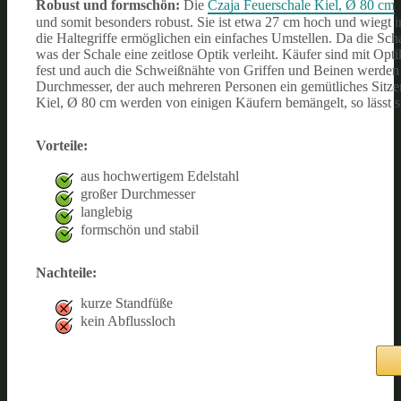
Robust und formschön:
Die
Czaja Feuerschale Kiel, Ø 80 cm
und somit besonders robust. Sie ist etwa 27 cm hoch und wiegt 
die Haltegriffe ermöglichen ein einfaches Umstellen.
Da die Scha
was der Schale eine zeitlose Optik verleiht. Käufer sind mit Op
fest und auch die Schweißnähte von Griffen und Beinen werden al
Durchmesser, der auch mehreren Personen ein gemütliches Sitzen
Kiel, Ø 80 cm werden von einigen Käufern bemängelt, so lässt si
Vorteile:
aus hochwertigem Edelstahl
großer Durchmesser
langlebig
formschön und stabil
Nachteile:
kurze Standfüße
kein Abflussloch