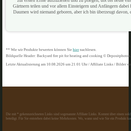
zur ersten Ernte aufzuziehen und zu pflegen, übt bis heute e
Gärtnern teilen und vor allem Einsteigern und Anfängern dabei
Daumen wird niemand geboren, aber ich bin überzeugt davon, 
** Wie wir Produkte bewerten können Sie
hier
nachlesen.
Bildquelle Header: Backyard fire pit for heating and cooking © Depositphoto
Letzte Aktualisierung am 10.08.2026 um 21:01 Uhr / Affiliate Links / Bilder 
Die mit * gekennzeichneten Links sind sogenannte Affiliate Links. Kommt über einen solch
beteiligt. Für Sie entstehen dabei keine Mehrkosten. Wo, wann und wie Sie ein Produkt kau