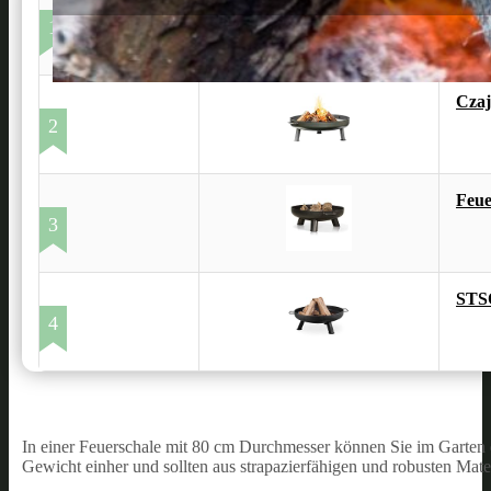
Czaj
1
Czaj
2
Feue
3
STSO
4
In einer Feuerschale mit 80 cm Durchmesser können Sie im Garten 
Gewicht einher und sollten aus strapazierfähigen und robusten Mate