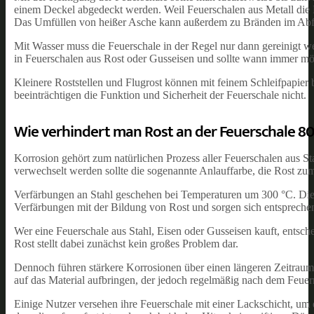
einem Deckel abgedeckt werden. Weil Feuerschalen aus Metall die Hit
Das Umfüllen von heißer Asche kann außerdem zu Bränden im Abfal
Mit Wasser muss die Feuerschale in der Regel nur dann gereinigt we
in Feuerschalen aus Rost oder Gusseisen und sollte wann immer m
Kleinere Roststellen und Flugrost können mit feinem Schleifpapier 
beeinträchtigen die Funktion und Sicherheit der Feuerschale nicht.
Wie verhindert man Rost an der Feuerschale 80
Korrosion gehört zum natürlichen Prozess aller Feuerschalen aus St
verwechselt werden sollte die sogenannte Anlauffarbe, die Rost zum
Verfärbungen an Stahl geschehen bei Temperaturen um 300 °C. Diese
Verfärbungen mit der Bildung von Rost und sorgen sich entsprechen
Wer eine Feuerschale aus Stahl, Eisen oder Gusseisen kauft, entsche
Rost stellt dabei zunächst kein großes Problem dar.
Dennoch führen stärkere Korrosionen über einen längeren Zeitraum
auf das Material aufbringen, der jedoch regelmäßig nach dem Feu
Einige Nutzer versehen ihre Feuerschale mit einer Lackschicht, um