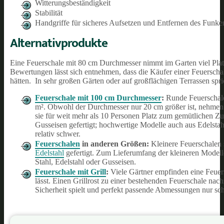
Witterungsbeständigkeit
Stabilität
Handgriffe für sicheres Aufsetzen und Entfernen des Funke
Alternativprodukte
Eine Feuerschale mit 80 cm Durchmesser nimmt im Garten viel Platz
Bewertungen lässt sich entnehmen, dass die Käufer einer Feuerschal
hätten. In sehr großen Gärten oder auf großflächigen Terrassen spr
Feuerschale mit 100 cm Durchmesser
:
Runde Feuerschale
m². Obwohl der Durchmesser nur 20 cm größer ist, nehmen 
sie für weit mehr als 10 Personen Platz zum gemütlichen Z
Gusseisen gefertigt; hochwertige Modelle auch aus Edelstahl
relativ schwer.
Feuerschalen
in anderen Größen:
Kleinere Feuerschalen s
Edelstahl
gefertigt. Zum Lieferumfang der kleineren Modell
Stahl, Edelstahl oder Gusseisen.
Feuerschale mit Grill
:
Viele Gärtner empfinden eine Feuersc
lässt. Einen Grillrost zu einer bestehenden Feuerschale nachz
Sicherheit spielt und perfekt passende Abmessungen nur sch