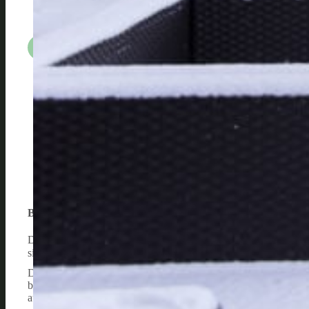
Juskys Polyrattan Sitzgruppe Fort Myer
1
Bewertung:
4.5 von 5 Sternen
*
Das
Juskys Polyrattan Sitzgruppe Fort Myers
könnte genau d
sich geschmeidig in unterschiedliche Umgebungen ein, während 
Die Reinigung der Möbel gestaltet sich dank des wetterfesten 
bei 30 Grad per Hand gereinigt werden können. Zudem bietet das 
auch seine leichte Versetzbarkeit.