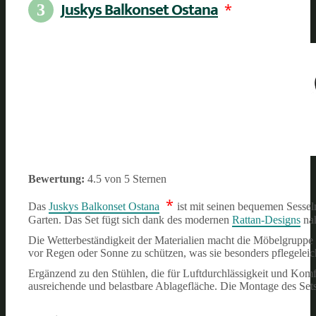
Juskys Balkonset Ostana
*
3
Bewertung:
4.5 von 5 Sternen
*
Das
Juskys Balkonset Ostana
ist mit seinen bequemen Sess
Garten. Das Set fügt sich dank des modernen
Rattan-Designs
nah
Die Wetterbeständigkeit der Materialien macht die Möbelgruppe z
vor Regen oder Sonne zu schützen, was sie besonders pflegeleic
Ergänzend zu den Stühlen, die für Luftdurchlässigkeit und Komfo
ausreichende und belastbare Ablagefläche. Die Montage des Sets 