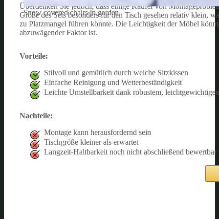
Überdenken Sie jedoch, dass einige Käufer von Montageprobleme
Snow covered chairs in garden
Größe des Sets besonders für den Tisch gesehen relativ klein, w
zu Platzmangel führen könnte. Die Leichtigkeit der Möbel könnte
abzuwägender Faktor ist.
Vorteile:
Stilvoll und gemütlich durch weiche Sitzkissen
Einfache Reinigung und Wetterbeständigkeit
Leichte Umstellbarkeit dank robustem, leichtgewichtigem
Nachteile:
Montage kann herausfordernd sein
Tischgröße kleiner als erwartet
Langzeit-Haltbarkeit noch nicht abschließend bewertbar