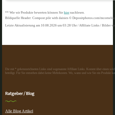
** Wie wir Produkte bewerten können Sie
hier
nachlesen.
Bildquelle Header: Compost pile with daisies © Depositphotos.com/mcorneliu
Letzte Aktualisierung am 10.08.2026 um 03:28 Uhr / Affiliate Links / Bilder 
Die mit * gekennzeichneten Links sind sogenannte Affiliate Links. Kommt über einen solch
beteiligt. Für Sie entstehen dabei keine Mehrkosten. Wo, wann und wie Sie ein Produkt kau
Ratgeber / Blog
Alle Blog Artikel