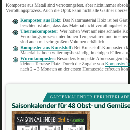
Komposter aus Metall sind verrottungsfest, aber nicht immer absolut 
Verrottungsprozess. Auch die Optik kann nicht alle Gärtner überzeu
Komposter aus Holz
:
Das Naturmaterial Holz ist bei Gärtne
beachten ist aber, dass das Material nicht verrottungsfest 
Thermokomposter
:
Wer hohen Wert auf eine schnelle Komp
Verrottungsprozess unter hohen Temperaturen und in einem
sind auch mit sehr großem Volumen erhältlich.
Komposter aus Kunststoff
:
Bei Kunststoff-Kompostern kön
Material ist hoch witterungsbeständig, in einigen Fällen ab
Wurmkomposter
:
Besonders kompakte Abmessungen bietet
kleinen Terrasse Platz. Durch die Zugabe von
Kompostwür
nach 2 – 3 Monaten an der ersten Humuserde erfreuen könn
GARTENKALENDER HERUNTERLAD
Saisonkalender für 48 Obst- und Gemüs