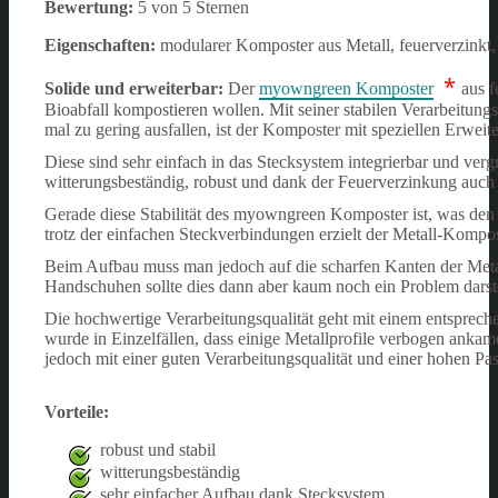
Bewertung:
5 von 5 Sternen
Eigenschaften:
modularer Komposter aus Metall, feuerverzinkt
*
Solide und erweiterbar:
Der
myowngreen Komposter
aus f
Bioabfall kompostieren wollen. Mit seiner stabilen Verarbeitungs
mal zu gering ausfallen, ist der Komposter mit speziellen Erwe
Diese sind sehr einfach in das Stecksystem integrierbar und ver
witterungsbeständig, robust und dank der Feuerverzinkung auch 
Gerade diese Stabilität des myowngreen Komposter ist, was den 
trotz der einfachen Steckverbindungen erzielt der Metall-Kompos
Beim Aufbau muss man jedoch auf die scharfen Kanten der Metallp
Handschuhen sollte dies dann aber kaum noch ein Problem darst
Die hochwertige Verarbeitungsqualität geht mit einem entsprechen
wurde in Einzelfällen, dass einige Metallprofile verbogen ankam
jedoch mit einer guten Verarbeitungsqualität und einer hohen Pas
Vorteile:
robust und stabil
witterungsbeständig
sehr einfacher Aufbau dank Stecksystem