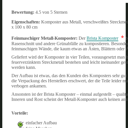
Bewertung:
4.5 von 5 Sternen
Eigenschaften:
Komposter aus Metall, verschweißtes Streckme
x 100 x 80 cm
*
Feinmaschiger Metall-Komposter:
Der
Brista Komposter
b
Rasenschnitt und andere Grünabfälle zu kompostieren. Besonders
feinmaschigen Wände, die kaum etwas an Ästen, Blättern oder Äh
Geliefert wird der Komposter in vier Teilen, vorausgesetzt man 
feuerverzinktem Streckmetall bestehen und leicht ineinander ges
werden kann.
Der Aufbau ist etwas, das den Kunden des Komposters sehr gut g
die Verpackung des Herstellers erschwert, der die Teile leider
verbogen ankamen.
Ansonsten ist der Brista Komposter – einmal aufgestellt – quali
Inneren und Rost scheint der Metall-Komposter auch keinen anz
Vorteile:
einfacher Aufbau