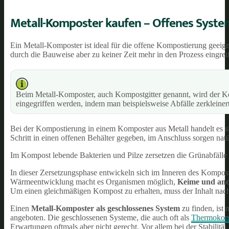
Metall-Komposter kaufen – Offenes System 
Ein Metall-Komposter ist ideal für die offene Kompostierung geeig
durch die Bauweise aber zu keiner Zeit mehr in den Prozess eingrei
Beim Metall-Komposter, auch Kompostgitter genannt, wird der K
eingegriffen werden, indem man beispielsweise Abfälle zerkleine
Bei der Kompostierung in einem Komposter aus Metall handelt es 
Schritt in einen offenen Behälter gegeben, im Anschluss sorgen natü
Im Kompost lebende Bakterien und Pilze zersetzen die Grünabfälle u
In dieser Zersetzungsphase entwickeln sich im Inneren des Kompost
Wärmeentwicklung macht es Organismen möglich,
Keime und and
Um einen gleichmäßigen Kompost zu erhalten, muss der Inhalt nach
Einen
Metall-Komposter als geschlossenes System
zu finden, ist
angeboten. Die geschlossenen Systeme, die auch oft als
Thermokom
Erwartungen oftmals aber nicht gerecht. Vor allem bei der Stabilitä