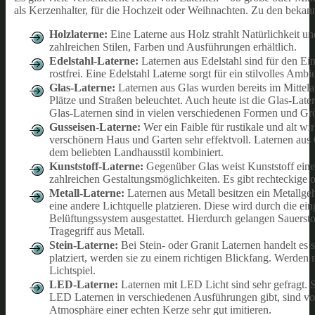
als Kerzenhalter, für die Hochzeit oder Weihnachten. Zu den bekan
Holzlaterne:
Eine Laterne aus Holz strahlt Natürlichkeit un
zahlreichen Stilen, Farben und Ausführungen erhältlich.
Edelstahl
-Laterne:
Laternen aus Edelstahl sind für den Ein
rostfrei. Eine Edelstahl Laterne sorgt für ein stilvolles Amb
Glas
-Laterne:
Laternen aus Glas wurden bereits im Mittela
Plätze und Straßen beleuchtet. Auch heute ist die Glas-Lat
Glas-Laternen sind in vielen verschiedenen Formen und Grö
Gusseisen
-Laterne:
Wer ein Faible für rustikale und alt wi
verschönern Haus und Garten sehr effektvoll. Laternen aus 
dem beliebten Landhausstil kombiniert.
Kunststoff
-Laterne:
Gegenüber Glas weist Kunststoff einen d
zahlreichen Gestaltungsmöglichkeiten. Es gibt rechteckige 
Metall
-Laterne:
Laternen aus Metall besitzen ein Metallgeh
eine andere Lichtquelle platzieren. Diese wird durch die e
Belüftungssystem ausgestattet. Hierdurch gelangen Sauersto
Tragegriff aus Metall.
Stein
-Laterne:
Bei Stein- oder Granit Laternen handelt es 
platziert, werden sie zu einem richtigen Blickfang. Werden 
Lichtspiel.
LED
-Laterne:
Laternen mit LED Licht sind sehr gefragt. 
LED Laternen in verschiedenen Ausführungen gibt, sind vor
Atmosphäre einer echten Kerze sehr gut imitieren.