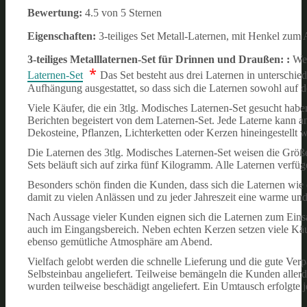
Bewertung:
4.5 von 5 Sternen
Eigenschaften:
3-teiliges Set Metall-Laternen, mit Henkel zum
3-teiliges Metalllaternen-Set für Drinnen und Draußen: :
Wer
*
Laternen-Set
Das Set besteht aus drei Laternen in unterschie
Aufhängung ausgestattet, so dass sich die Laternen sowohl auf de
Viele Käufer, die ein 3tlg. Modisches Laternen-Set gesucht haben
Berichten begeistert von dem Laternen-Set. Jede Laterne kann a
Dekosteine, Pflanzen, Lichterketten oder Kerzen hineingestellt 
Die Laternen des 3tlg. Modisches Laternen-Set weisen die Größ
Sets beläuft sich auf zirka fünf Kilogramm. Alle Laternen verfü
Besonders schön finden die Kunden, dass sich die Laternen wie 
damit zu vielen Anlässen und zu jeder Jahreszeit eine warme u
Nach Aussage vieler Kunden eignen sich die Laternen zum Einsa
auch im Eingangsbereich. Neben echten Kerzen setzen viele Käuf
ebenso gemütliche Atmosphäre am Abend.
Vielfach gelobt werden die schnelle Lieferung und die gute Ve
Selbsteinbau angeliefert. Teilweise bemängeln die Kunden allerd
wurden teilweise beschädigt angeliefert. Ein Umtausch erfolgte 