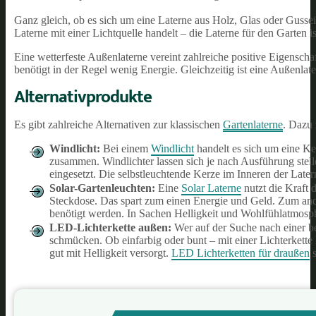
Ganz gleich, ob es sich um eine Laterne aus Holz, Glas oder Gussei
Laterne mit einer Lichtquelle handelt – die Laterne für den Garten is
Eine wetterfeste Außenlaterne vereint zahlreiche positive Eigenscha
benötigt in der Regel wenig Energie. Gleichzeitig ist eine Außenlate
Alternativprodukte
Es gibt zahlreiche Alternativen zur klassischen
Gartenlaterne
. Dazu 
Windlicht
:
Bei einem
Windlicht
handelt es sich um eine Ke
zusammen. Windlichter lassen sich je nach Ausführung stel
eingesetzt. Die selbstleuchtende Kerze im Inneren der Later
Solar-Gartenleuchten
:
Eine
Solar Laterne
nutzt die Kraft 
Steckdose. Das spart zum einen Energie und Geld. Zum andere
benötigt werden. In Sachen Helligkeit und Wohlfühlatmosph
LED-Lichterkette außen
:
Wer auf der Suche nach einer b
schmücken. Ob einfarbig oder bunt – mit einer Lichterkette l
gut mit Helligkeit versorgt.
LED Lichterketten für draußen
s