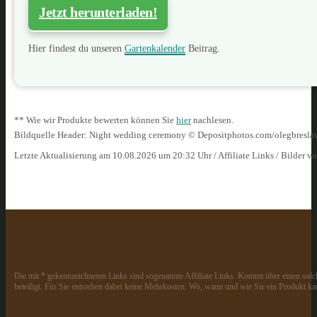
Jetzt herunterladen!
Hier findest du unseren
Gartenkalender
Beitrag.
** Wie wir Produkte bewerten können Sie
hier
nachlesen.
Bildquelle Header: Night wedding ceremony © Depositphotos.com/olegbresla
Letzte Aktualisierung am 10.08.2026 um 20:32 Uhr / Affiliate Links / Bilder 
Die mit * gekennzeichneten Links sind sogenannte Affiliate Links. Kommt über einen solch
beteiligt. Für Sie entstehen dabei keine Mehrkosten. Wo, wann und wie Sie ein Produkt kau