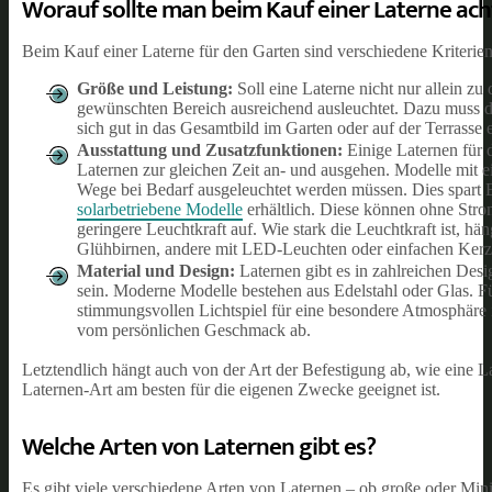
Worauf sollte man beim Kauf einer Laterne ac
Beim Kauf einer Laterne für den Garten sind verschiedene Kriterie
Größe und Leistung:
Soll eine Laterne nicht nur allein z
gewünschten Bereich ausreichend ausleuchtet. Dazu muss das
sich gut in das Gesamtbild im Garten oder auf der Terrasse e
Ausstattung und Zusatzfunktionen:
Einige Laternen für d
Laternen zur gleichen Zeit an- und ausgehen. Modelle mit 
Wege bei Bedarf ausgeleuchtet werden müssen. Dies spart 
solarbetriebene Modelle
erhältlich. Diese können ohne Stro
geringere Leuchtkraft auf. Wie stark die Leuchtkraft ist, hä
Glühbirnen, andere mit LED-Leuchten oder einfachen Kerz
Material und Design:
Laternen gibt es in zahlreichen Des
sein. Moderne Modelle bestehen aus Edelstahl oder Glas. F
stimmungsvollen Lichtspiel für eine besondere Atmosphäre i
vom persönlichen Geschmack ab.
Letztendlich hängt auch von der Art der Befestigung ab, wie eine L
Laternen-Art am besten für die eigenen Zwecke geeignet ist.
Welche Arten von Laternen gibt es?
Es gibt viele verschiedene Arten von Laternen – ob große oder Mini