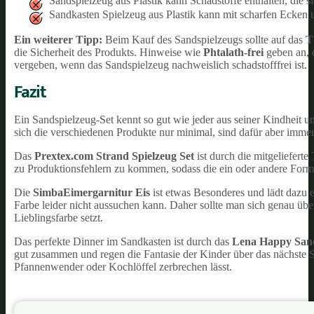
Sandspielzeug aus Plastik kann Schadstoffe enthalten, die s
Sandkasten Spielzeug aus Plastik kann mit scharfen Ecken u
Ein weiterer Tipp:
Beim Kauf des Sandspielzeugs sollte auf das
T
die Sicherheit des Produkts. Hinweise wie
Phtalath-frei
geben an, 
vergeben, wenn das Sandspielzeug nachweislich schadstofffrei ist.
Fazit
Ein Sandspielzeug-Set kennt so gut wie jeder aus seiner Kindheit 
sich die verschiedenen Produkte nur minimal, sind dafür aber imme
Das
Prextex.com Strand Spielzeug Set
ist durch die mitgeliefert
zu Produktionsfehlern zu kommen, sodass die ein oder andere Form
Die
Simba
Eimergarnitur Eis
ist etwas Besonderes und lädt dazu 
Farbe leider nicht aussuchen kann. Daher sollte man sich genau übe
Lieblingsfarbe setzt.
Das perfekte Dinner im Sandkasten ist durch das
Lena Happy Sand
gut zusammen und regen die Fantasie der Kinder über das nächste
Pfannenwender oder Kochlöffel zerbrechen lässt.