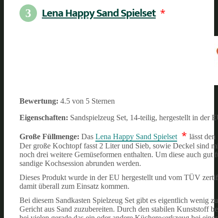
Lena Happy Sand Spielset
*
3
Bewertung:
4.5 von 5 Sternen
Eigenschaften:
Sandspielzeug Set, 14-teilig, hergestellt in der
*
Große Füllmenge:
Das
Lena Happy Sand Spielset
lässt den
Der große Kochtopf fasst 2 Liter und Sieb, sowie Deckel sind m
noch drei weitere Gemüseformen enthalten. Um diese auch gut fü
sandige Kochsession abrunden werden.
Dieses Produkt wurde in der EU hergestellt und vom TÜV zertif
damit überall zum Einsatz kommen.
Bei diesem Sandkasten Spielzeug Set gibt es eigentlich wenig zu
Gericht aus Sand zuzubereiten. Durch den stabilen Kunststoff be
bei vielen gerade das ein oder andere Küchenwerkzeug bei einer