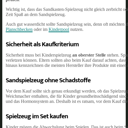
Wichtig ist, dass das Sandkasten-Spielzeug nicht gleich zerbricht od
Zeit Spaß an dem Sandspielzeug.
Auch gut wasserdicht sollte Sandspielzeug sein, denn oft möchten 
Planschbecken
oder im
Kinderpool
nutzen.
Sicherheit als Kaufkriterium
Sicherheit muss bei Kinderspielzeug
an oberster Stelle
stehen. Spi
verletzen können. Eltern sollten also beim Kauf darauf achten, das
hinaus kennzeichnen die meisten Hersteller ihre Produkte mit einer
Sandspielzeug ohne Schadstoffe
Vor dem Kauf sollte sich genau erkundigt werden, ob das Spielzeu
Weichmacher enthalten, die für Kinder gesundheitsschädigend sind. 
und das Hormonsystem an. Deshalb ist es ratsam, vor dem Kauf di
Spielzeug im Set kaufen
Kinder mögen die Abwechslung beim Spielen. Das ist auch beim Sand