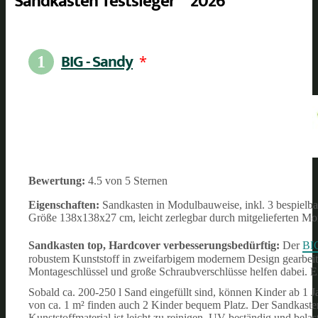
Sandkästen Testsieger** 2026
BIG - Sandy
*
1
Bewertung:
4.5 von 5 Sternen
Eigenschaften:
Sandkasten in Modulbauweise, inkl. 3 bespielba
Größe 138x138x27 cm, leicht zerlegbar durch mitgelieferten Mo
Sandkasten top, Hardcover verbesserungsbedürftig:
Der
BI
robustem Kunststoff in zweifarbigem modernem Design gearbeitet,
Montageschlüssel und große Schraubverschlüsse helfen dabei. E
Sobald ca. 200-250 l Sand eingefüllt sind, können Kinder ab 1
von ca. 1 m² finden auch 2 Kinder bequem Platz. Der Sandkasten
Kunststoffmaterial ist leicht zu reinigen, UV-beständig und belas