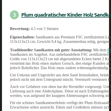
Plum quadratischer Kinder Holz Sandka
3
Bewertung:
4.5 von 5 Sternen
Eigenschaften:
Sandkasten aus Premium FSC zertifiziertem Lär
113x113x23 cm, Gewicht 9,4 kg, Zusammenbau nötig, geeignet f
Traditioneller Sandkasten mit guter Ausstattung:
Mit dem
Pl
Sandkasten im Angebot. Aus unbehandeltem FSC zertifiziertem Lär
Größe von 113x113x23 cm mit abgerundeten Ecken bietet 2 Kind
verströmt das Holz einen starken Geruch, den einige Kunden als 
jedoch Bohrlöcher. Das Holz muss zudem witterungsbeständig g
Um Unkraut und Ungeziefer aus dem Sand fernzuhalten, beinhal
jedoch nicht mit dem Untergrund mischt. Vereinzelt vermissen K
Auch vor Gefahren von oben hat der Hersteller vorgesorgt. Um 
Lieferung auch eine Abdeckplane. Diese ist nach Erfahrungsberic
werden, was aufgrund der knappen Abmessungen schwierig ist.
Für ein schönes Sandkastenerlebnis verfügt der Plum Holzsandka
Erwachsene selten ausreicht. Eltern und Großeltern müssen sich d