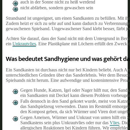
auch in der Sonne nicht zu heiß werdend
nicht abfärben, sondern gewaschen sein
Strandsand ist ungeeignet, um einen Sandkasten zu befüllen. Mit ihm 
Zudem heizt er sich zu sehr auf und kann dadurch zu Verbrennunge
gewaschenen Spielsand. Ungewaschener Sand klebt besser, färbt je
Achten Sie darauf, dass der Sand nicht mit dem Untergrund in Be
ein
Unkrautvlies
. Eine Plastikplane mit Löchern erfüllt den Zweck
Was bedeutet Sandhygiene und was gehört da
Ein Sandkasten ist durchaus nicht nur bei Kindern beliebt. Auch A
unterschiedlichen Gründen über das Sanderlebnis. Wer dem Besuch 
Spielsands nicht herum. Eine aufwendige und kostenintensive Proz
Gegen Hunde, Katzen, Igel oder Nager hilft nur, den Sandk
ein Sandkasten mit Deckel kann diesem Problem vorbeugen
Falls dennoch in den Sand gekotet wurde, meist von Katzen
das Sandspielzeug verwenden. Dann im Restmüll entsorgen 
den Kompost geben, da sich Würmer und Viren dort ungehi
Gegen Ameisen, Würmer und Unkraut von unten hilft ein Sa
Sandkastens sein plus Unkrautvlies oder nur das
Vlies
. Die
allergischen Reaktionen bei Kindern führen. Wir empfehlen