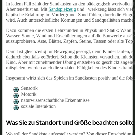
In jedem Fall zählt der Sandkasten zu den pädagogisch wertvollen
Abenteuerlust an. Mit
Sandspielzeug
und –werkzeug lässt sich viele
haptische Erfahrung im Vordergrund. Sand fühlen, durch die Finger 
wird. Auch unterschiedliche Körnungen und Sandqualitäten machen 
Dazu kommen die ersten Lehrstunden in Physik und Statik: Wann häl
Wasser, Sonne, Wind und Erschütterungen auf die Bauwerke aus? Z
auszuprobieren. Äste, Blätter, Zapfen, Steine, Tassen oder alte Töpf
Damit ist gleichzeitig für Bewegung gesorgt, denn Kinder laufen, s
dadurch ebenfalls gefördert. Schon die Kleinsten versuchen, mit de
Kind. Aber mit zunehmender Übung entstehen so geschickt angeleg
mitspielen, werden auch die sozialen Fähigkeiten des Kindes trainier
Insgesamt wirkt sich das Spielen im Sandkasten positiv auf die fol
Sensorik
Motorik
naturwissenschaftliche Erkenntnisse
soziale Interaktion
Was Sie zu Standort und Größe beachten sollt
Wo soll der Sandkiste aufgestellt werden? Von dieser Entscheidung