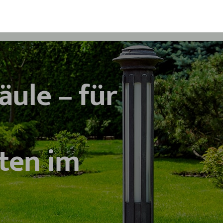
ule – für
iten im