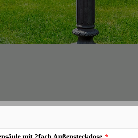
*
eckdosenpfosten - Stockach stahl, Outdoor
*
ensäule mit 2fach Außensteckdose