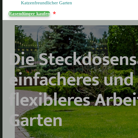
Katzenfreundlicher Garten
*
Rasendünger kaufen
Die Steckdosensä
einfacheres und
flexibleres Arbe
Garten