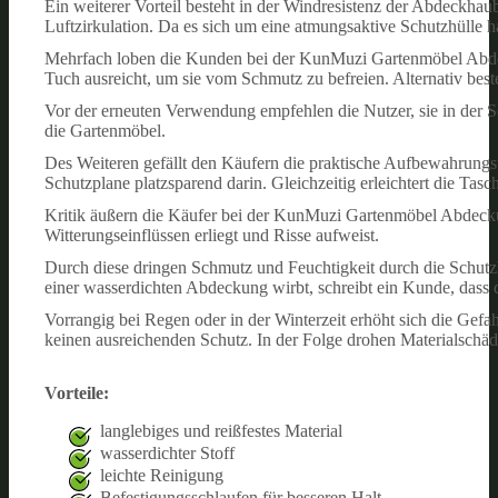
Ein weiterer Vorteil besteht in der Windresistenz der Abdeckhaub
Luftzirkulation. Da es sich um eine atmungsaktive Schutzhülle 
Mehrfach loben die Kunden bei der KunMuzi Gartenmöbel Abdeck
Tuch ausreicht, um sie vom Schmutz zu befreien. Alternativ best
Vor der erneuten Verwendung empfehlen die Nutzer, sie in der S
die Gartenmöbel.
Des Weiteren gefällt den Käufern die praktische Aufbewahrungst
Schutzplane platzsparend darin. Gleichzeitig erleichtert die Ta
Kritik äußern die Käufer bei der KunMuzi Gartenmöbel Abdeckung
Witterungseinflüssen erliegt und Risse aufweist.
Durch diese dringen Schmutz und Feuchtigkeit durch die Schutz
einer wasserdichten Abdeckung wirbt, schreibt ein Kunde, dass d
Vorrangig bei Regen oder in der Winterzeit erhöht sich die Gefa
keinen ausreichenden Schutz. In der Folge drohen Materialschäde
Vorteile:
langlebiges und reißfestes Material
wasserdichter Stoff
leichte Reinigung
Befestigungsschlaufen für besseren Halt