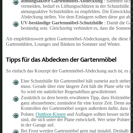
atmungsaktive Gartenmöbel-Abdeckung
: Sammelt sich
vermeiden, bedarf es Lüftungsschlitzen in der Schutzhülle.
atmungsaktive Schutzhüllen zu empfehlen. Die Entwicklung
Abdeckung stellen. Vor dem Einlagern sollten diese gut abt
UV-beständige Gartenmöbel-Schutzhülle
: Damit die Ga
beständig sein. Gleichzeitig verhindert es, dass die Sonnen
Als empfehlenswert gelten Gartenmöbel-Abdeckungen, die diese E
Gartenstühlen, Lounges und Bänken im Sommer und Winter.
Tipps für das Abdecken der Gartenmöbel
So einfach das Konzept der Gartenmöbel-Abdeckung auch ist, es g
Eine Schutzhülle für Gartenmöbel hält zumeist auch stehend
muss. Gerade über eine längere Zeit hält die Plane sehr viel
So wird ein natürlicher Regenabfluss gewährleistet.
Zusätzlich zu dem bereits erwähnten Tipp, dass Holzmöbel e
ganz abzunehmen; zumindest für eine kurze Zeit. Denn auch 
Kontrollen der Gartenmöbel sorgen außerdem dafür, dass man
Polster,
Outdoor-Kissen
und Auflagen sollten besser nicht u
sind, die sich unter der Plane entwickelt. Wer seine Polster 
in der Garage auf.
Bei Frost werden Gartenmöbel gern mal instabil. Deshalb so