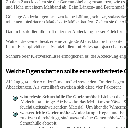
Zu dem Zweck stellen sie die Gartenmöbel eng zusammen, wie es bei
und Höhe mit einem Maßband ab. Beim Längen- und Breitenmaß rech
Günstige Abdeckungen besitzen keine Lüftungsschlitze, sodass das 
mit einem niedrigeren Maß als die Möbel kaufen. Ziehen sie die Ab
Dadurch zirkuliert die Luft unter der Abdeckung besser. Gleichzeitig
Wählen die Gartenbesitzer eine zu große Abdeckhaube für Gartenmöb
Lärm. Es empfiehlt sich, Schutzhüllen mit Befestigungsmechanism
Schnüre oder Klettverschlüsse ermöglichen es, die Abdeckung eng a
Welche Eigenschaften sollte eine wetterfest
Abhängig von der Art der Gartenmöbel sowie dem Ort der Lagerung
Abdeckungen. Als vorteilhaft erweisen sich diese vier Faktoren:
winterfeste Schutzhülle für Gartenmöbel
: Bleiben die G
Abdeckung infrage. Sie bewahrt das Mobiliar vor Nässe, Sc
feuchtigkeitsabweisendem Material. Um über die Wintermona
wasserdichte Gartenmöbel-Abdeckung
: Regen und Feuc
zu diesen durchdringt, sind wasserdichte Gartenmöbel-Abde
Schutzhülle abtropft.