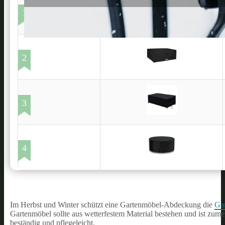
1
2
3
4
Im Herbst und Winter schützt eine Gartenmöbel-Abdeckung die
Ga
Gartenmöbel sollte aus wetterfestem Material bestehen und ist zu
beständig und pflegeleicht.