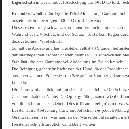
Eigenschaften:
Gartenmöbel-Abdeckung aus 600D-Oxford, rech
Besonders windbeständig:
Die Tvird Abdeckung Gartenmöbel
i
besteht aus hochwertigem 600D-Oxford-Gewebe.
Dieses ist einfarbig schwarz, von innen beschichtet und setzt 
Während der UV-Schutz und der Schutz vor starkem Regen durch d
dazugehörigen Windschutz.
So hält die Abdeckung laut Hersteller selbst 48 Stunden heftigst
darunterliegenden Möbel Schaden nehmen. Die schwächsten Stelle
Stabilität, die eine Gartenmöbel-Abdeckung im Freien braucht.
Die Reinigung geht sehr leicht von der Hand, da das Produkt sc
aussehen wie neu. Sollte sie zum Beispiel im Sommer gelagert w
falten ist.
Die Plane wird als dick und gut sitzend beschrieben. Der Schutz
Zusammenhalt der Nähte. Die Optik gefällt genauso wie die Han
von ihnen herunter zu ziehen. Dies trifft auch bei größeren Wa
Bei der Tvird Abdeckung Gartenmöbel scheint es jedoch Montagsm
Qualität missen lässt, was man an der Wasserdurchlässigkeit merk
Hersteller schnellstmöglich kontaktiert werden.