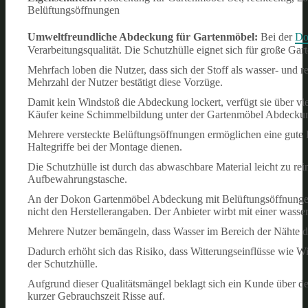
Belüftungsöffnungen
Umweltfreundliche Abdeckung für Gartenmöbel:
Bei der
Do
Verarbeitungsqualität. Die Schutzhülle eignet sich für große G
Mehrfach loben die Nutzer, dass sich der Stoff als wasser- und r
Mehrzahl der Nutzer bestätigt diese Vorzüge.
Damit kein Windstoß die Abdeckung lockert, verfügt sie über vie
Käufer keine Schimmelbildung unter der Gartenmöbel Abdeckun
Mehrere versteckte Belüftungsöffnungen ermöglichen eine gute Luf
Haltegriffe bei der Montage dienen.
Die Schutzhülle ist durch das abwaschbare Material leicht zu rei
Aufbewahrungstasche.
An der Dokon Gartenmöbel Abdeckung mit Belüftungsöffnungen kr
nicht den Herstellerangaben. Der Anbieter wirbt mit einer wasse
Mehrere Nutzer bemängeln, dass Wasser im Bereich der Nähte du
Dadurch erhöht sich das Risiko, dass Witterungseinflüsse wie Win
der Schutzhülle.
Aufgrund dieser Qualitätsmängel beklagt sich ein Kunde über d
kurzer Gebrauchszeit Risse auf.