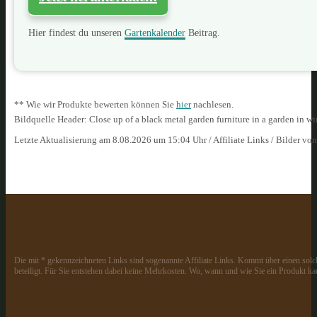
Hier findest du unseren
Gartenkalender
Beitrag.
** Wie wir Produkte bewerten können Sie
hier
nachlesen.
Bildquelle Header: Close up of a black metal garden furniture in a garden in w
Letzte Aktualisierung am 8.08.2026 um 15:04 Uhr / Affiliate Links / Bilder vo
Die mit * gekennzeichneten Links sind sogenannte Affiliate Links. Kommt über einen solch
beteiligt. Für Sie entstehen dabei keine Mehrkosten. Wo, wann und wie Sie ein Produkt kau