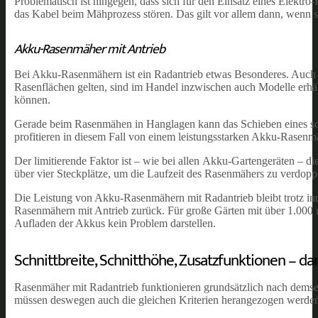
Problematisch ist hingegen, dass sich für den Einsatz eines Elektr
das Kabel beim Mähprozess stören. Das gilt vor allem dann, wenn s
Akku-Rasenmäher mit Antrieb
Bei Akku-Rasenmähern ist ein Radantrieb etwas Besonderes.
Auch 
Rasenflächen gelten, sind im Handel inzwischen auch Modelle erhält
können.
Gerade beim Rasenmähen in Hanglagen kann das Schieben eines 
profitieren in diesem Fall von einem leistungsstarken Akku-Rasenm
Der limitierende Faktor ist – wie bei allen Akku-Gartengeräten –
über vier Steckplätze, um die Laufzeit des Rasenmähers zu verdopp
Die Leistung von Akku-Rasenmähern mit Radantrieb bleibt trotz inn
Rasenmähern mit Antrieb zurück. Für große Gärten mit über 1.000
Aufladen der Akkus kein Problem darstellen.
Schnittbreite, Schnitthöhe, Zusatzfunktionen – 
Rasenmäher mit Radantrieb funktionieren grundsätzlich nach demse
müssen deswegen auch die gleichen Kriterien herangezogen werden,