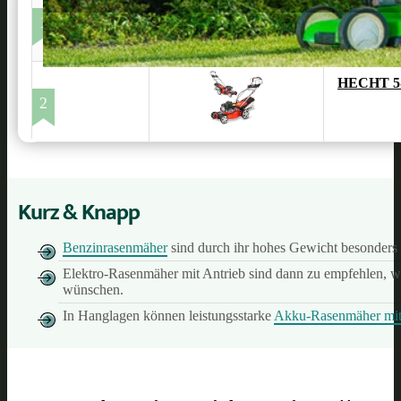
Makita D
1
HECHT 5-I
2
Kurz & Knapp
Benzinrasenmäher
sind durch ihr hohes Gewicht besonders s
Elektro-Rasenmäher mit Antrieb sind dann zu empfehlen, wen
wünschen.
In Hanglagen können leistungsstarke
Akku-Rasenmäher mit