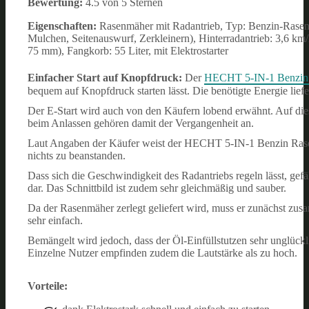
Bewertung:
4.5 von 5 Sternen
Eigenschaften:
Rasenmäher mit Radantrieb, Typ: Benzin-Rasen
Mulchen, Seitenauswurf, Zerkleinern), Hinterradantrieb: 3,6 km/h,
75 mm), Fangkorb: 55 Liter, mit Elektrostarter
Einfacher Start auf Knopfdruck:
Der
HECHT 5-IN-1 Benzin 
bequem auf Knopfdruck starten lässt. Die benötigte Energie li
Der E-Start wird auch von den Käufern lobend erwähnt. Auf dies
beim Anlassen gehören damit der Vergangenheit an.
Laut Angaben der Käufer weist der HECHT 5-IN-1 Benzin Rasenm
nichts zu beanstanden.
Dass sich die Geschwindigkeit des Radantriebs regeln lässt, gef
dar. Das Schnittbild ist zudem sehr gleichmäßig und sauber.
Da der Rasenmäher zerlegt geliefert wird, muss er zunächst zus
sehr einfach.
Bemängelt wird jedoch, dass der Öl-Einfüllstutzen sehr unglückli
Einzelne Nutzer empfinden zudem die Lautstärke als zu hoch.
Vorteile: