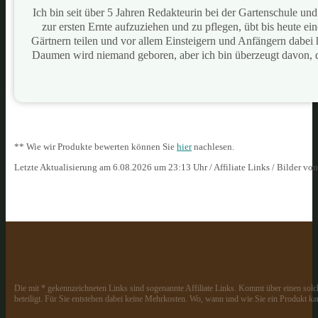
Ich bin seit über 5 Jahren Redakteurin bei der Gartenschule u
zur ersten Ernte aufzuziehen und zu pflegen, übt bis heute e
Gärtnern teilen und vor allem Einsteigern und Anfängern dabei
Daumen wird niemand geboren, aber ich bin überzeugt davon, 
** Wie wir Produkte bewerten können Sie
hier
nachlesen.
Letzte Aktualisierung am 6.08.2026 um 23:13 Uhr / Affiliate Links / Bilder vo
Die mit * gekennzeichneten Links sind sogenannte Affiliate Links. Kommt über einen solch
beteiligt. Für Sie entstehen dabei keine Mehrkosten. Wo, wann und wie Sie ein Produkt kau