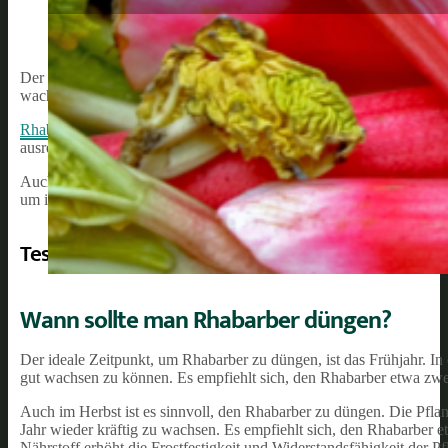
Der Rhabarber ist eine beliebte Gemüsepflanze, die vor allem im Fr
wachsen zu lassen, ist es wichtig, sie regelmäßig zu düngen.
Rhabarber-Dünger
gibt deiner Pflanze alle notwendigen Nährstoffe
ausreichend gedüngt wird, kann es passieren, dass er schwach wäch
Auch die Qualität der Früchte kann leiden, wenn der Rhabarber nic
um ihm alle notwendigen Nährstoffe zu geben und sein Wachstum z
Testsieger 2026:
Wann sollte man Rhabarber düngen?
Der ideale Zeitpunkt, um Rhabarber zu düngen, ist das Frühjahr. In 
gut wachsen zu können. Es empfiehlt sich, den Rhabarber etwa z
Auch im Herbst ist es sinnvoll, den Rhabarber zu düngen. Die Pfla
Jahr wieder kräftig zu wachsen. Es empfiehlt sich, den Rhabarber
Nährstoff erhöht die Frostfestigkeit und Widerstandsfähigkeit der Pf