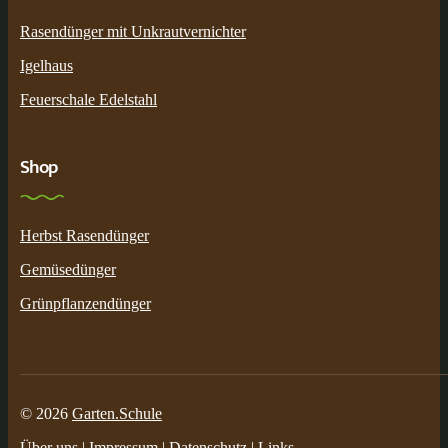
Rasendünger mit Unkrautvernichter
Igelhaus
Feuerschale Edelstahl
Shop
Herbst Rasendünger
Gemüsedünger
Grünpflanzendünger
© 2026
Garten.Schule
Über uns
|
Impressum
|
Datenschutz
|
Links