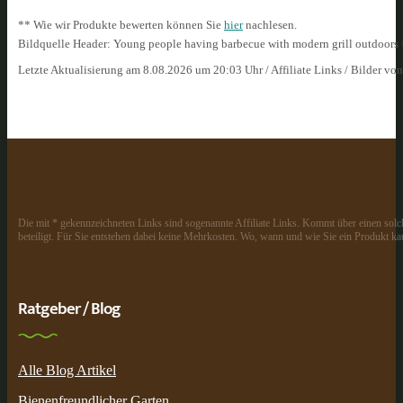
** Wie wir Produkte bewerten können Sie
hier
nachlesen.
Bildquelle Header: Young people having barbecue with modern grill outdoor
Letzte Aktualisierung am 8.08.2026 um 20:03 Uhr / Affiliate Links / Bilder vo
Die mit * gekennzeichneten Links sind sogenannte Affiliate Links. Kommt über einen solch
beteiligt. Für Sie entstehen dabei keine Mehrkosten. Wo, wann und wie Sie ein Produkt kau
Ratgeber / Blog
Alle Blog Artikel
Bienenfreundlicher Garten