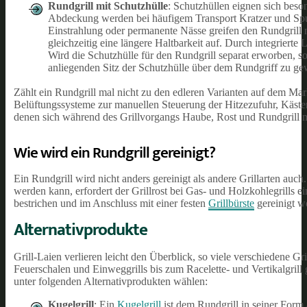
Rundgrill mit Schutzhülle
: Schutzhüllen eignen sich beso
Abdeckung werden bei häufigem Transport Kratzer und Sp
Einstrahlung oder permanente Nässe greifen den Rundgrill 
gleichzeitig eine längere Haltbarkeit auf. Durch integrier
Wird die Schutzhülle für den Rundgrill separat erworben, s
anliegenden Sitz der Schutzhülle über dem Rundgriff zu gew
Zählt ein Rundgrill mal nicht zu den edleren Varianten auf dem Mar
Belüftungssysteme zur manuellen Steuerung der Hitzezufuhr, Kästen
denen sich während des Grillvorgangs Haube, Rost und Rundgrill 
Wie wird ein Rundgrill gereinigt?
Ein Rundgrill wird nicht anders gereinigt als andere Grillarten auc
werden kann, erfordert der Grillrost bei Gas- und Holzkohlegrills e
bestrichen und im Anschluss mit einer festen
Grillbürste
gereinigt w
Alternativprodukte
Grill-Laien verlieren leicht den Überblick, so viele verschiedene 
Feuerschalen und Einweggrills bis zum Racelette- und Vertikalgrill g
unter folgenden Alternativprodukten wählen:
Kugelgrill
: Ein
Kugelgrill
ist dem Rundgrill in seiner Form 