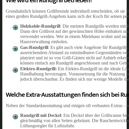
Wie wird ein Rundgrill betrieben?
Grundsätzlich können Grillfreunde individuell entscheiden, ob sie 
eines großen Rundgrill-Angebots kann sich der Koch für seinen per
Holzkohle-Rundgrill
: Die meisten Rundgrills werden mit 
Dann den Grillrost auf der gewünschten Höhe einhaken und d
verwendet werden. Wer in einem Mietshaus wohnt und auf d
Hausverwaltung einholen.
Gas-Rundgrill
: Es gibt auch viele Angebote für Rundgrills
ausreichendem Abstand zu entzündbaren Gegenständen verw
platziert und ist so von Grill-Gästen nicht auf Anhieb erken
können einfach am Rundgrill angeschlossen und nach Gebr
Elektro-Rundgrill:
Ein Elektro-Rundgrill ist die ideale L
Handhabung bevorzugen. Voraussetzung für die Nutzung ist 
jedoch überschaubar. Es finden sich nur wenige Modelle di
Welche Extra-Ausstattungen finden sich bei Run
Neben der Standardausstattung und einigen oft verbauten Extras – w
Rundgrill mit Deckel
: Ein Deckel über der Grillwanne biet
gleichmäßig von allen Seiten gebräunt. Die Rauchentwicklu
Lüftungsregler für Luftzufuhr.