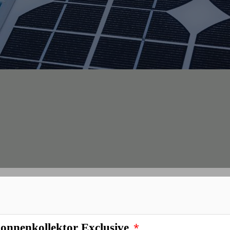
*
arkollektor Poolheizung
*
onnenkollektor Exclusive