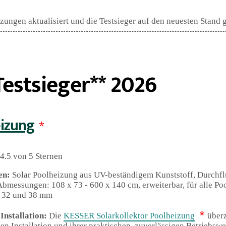
ungen aktualisiert und die Testsieger auf den neuesten Stand 
estsieger** 2026
eizung
*
4.5 von 5 Sternen
en:
Solar Poolheizung aus UV-beständigem Kunststoff, Durchfl
 Abmessungen: 108 x 73 - 600 x 140 cm, erweiterbar, für alle Po
 32 und 38 mm
*
 Installation:
Die
KESSER Solarkollektor Poolheizung
überz
hen Installation und ihrer praktischen, zuverlässigen Betriebswei