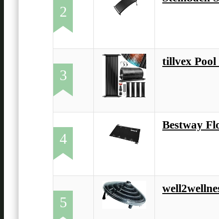
2
tillvex Pool
3
Bestway Fl
4
well2wellne
5