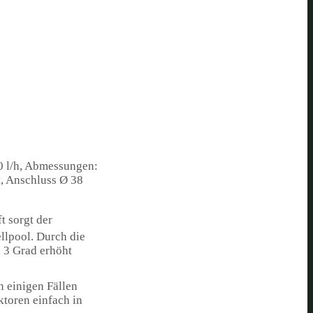
0 l/h, Abmessungen:
t, Anschluss Ø 38
t sorgt der
llpool. Durch die
 3 Grad erhöht
n einigen Fällen
toren einfach in