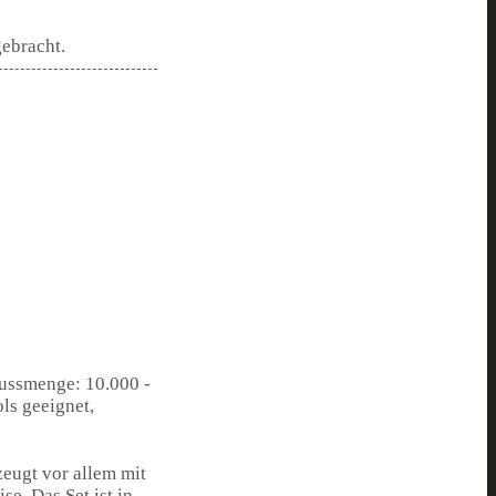
gebracht.
ussmenge: 10.000 -
ols geeignet,
eugt vor allem mit
se. Das Set ist in