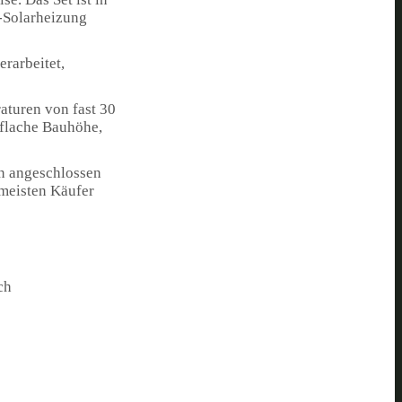
l-Solarheizung
rarbeitet,
aturen von fast 30
 flache Bauhöhe,
an angeschlossen
 meisten Käufer
ch