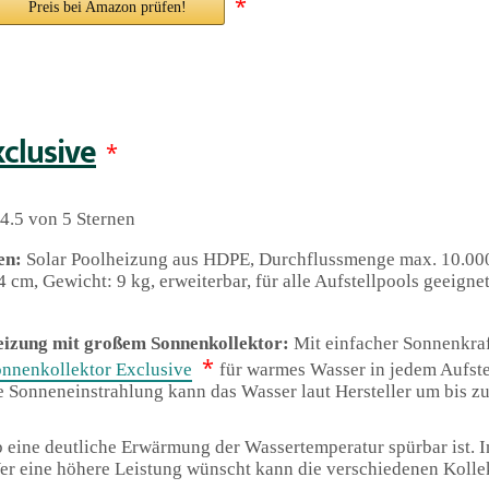
*
Preis bei Amazon prüfen!
clusive
*
4.5 von 5 Sternen
en:
Solar Poolheizung aus HDPE, Durchflussmenge max. 10.00
4 cm, Gewicht: 9 kg, erweiterbar, für alle Aufstellpools geeigne
eizung mit großem Sonnenkollektor:
Mit einfacher Sonnenkraf
*
onnenkollektor Exclusive
für warmes Wasser in jedem Aufste
 Sonneneinstrahlung kann das Wasser laut Hersteller um bis zu
b eine deutliche Erwärmung der Wassertemperatur spürbar ist. I
er eine höhere Leistung wünscht kann die verschiedenen Kollek