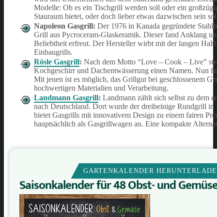
Modelle: Ob es ein Tischgrill werden soll oder ein großzüg
Stauraum bietet, oder doch lieber etwas dazwischen sein sol
Napoleon Gasgrill:
Der 1976 in Kanada gegründete Stahlbet
Grill aus Pycroceram-Glaskeramik. Dieser fand Anklang un
Beliebtheit erfreut. Der Hersteller wirbt mit der langen Ha
Einbaugrills.
Rösle Gasgrill
:
Nach dem Motto “Love – Cook – Live” stellt
Kochgeschirr und Dachentwässerung einen Namen. Nun finde
Mit jenen ist es möglich, das Grillgut bei geschlossenem Gr
hochwertigen Materialien und Verarbeitung.
Landmann Gasgrill
:
Landmann zählt sich selbst zu dem ers
nach Deutschland. Dort wurde der dreibeinige Rundgrill in 
bietet Gasgrills mit innovativem Design zu einem fairen Prei
hauptsächlich als Gasgrillwagen an. Eine kompakte Alternat
GARTENKALENDER HERUNTERLAD
Saisonkalender für 48 Obst- und Gemüs