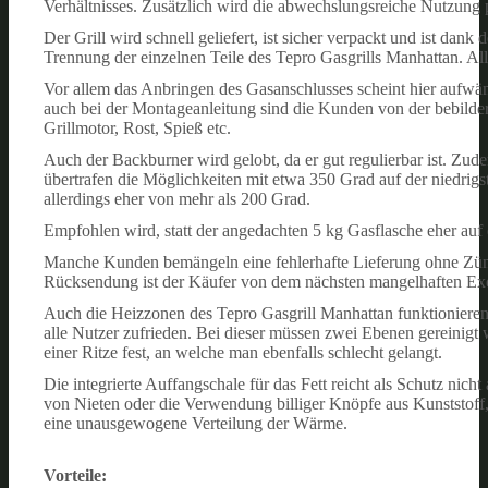
Verhältnisses. Zusätzlich wird die abwechslungsreiche Nutzung p
Der Grill wird schnell geliefert, ist sicher verpackt und ist dank 
Trennung der einzelnen Teile des Tepro Gasgrills Manhattan. All
Vor allem das Anbringen des Gasanschlusses scheint hier aufwänd
auch bei der Montageanleitung sind die Kunden von der bebild
Grillmotor, Rost, Spieß etc.
Auch der Backburner wird gelobt, da er gut regulierbar ist. Zud
übertrafen die Möglichkeiten mit etwa 350 Grad auf der niedrigs
allerdings eher von mehr als 200 Grad.
Empfohlen wird, statt der angedachten 5 kg Gasflasche eher auf 
Manche Kunden bemängeln eine fehlerhafte Lieferung ohne Zündk
Rücksendung ist der Käufer von dem nächsten mangelhaften Exe
Auch die Heizzonen des Tepro Gasgrill Manhattan funktionieren
alle Nutzer zufrieden. Bei dieser müssen zwei Ebenen gereinigt w
einer Ritze fest, an welche man ebenfalls schlecht gelangt.
Die integrierte Auffangschale für das Fett reicht als Schutz nic
von Nieten oder die Verwendung billiger Knöpfe aus Kunststoff,
eine unausgewogene Verteilung der Wärme.
Vorteile: