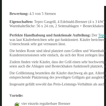
Bewertung:
4.5 von 5 Sternen
Eigenschaften:
Tepro Gasgrill, 4 Edelstahl-Brenner (4 x 3 kW)
Warmhaltefläche: 56 x 24 cm, 2 Seitenablagen + Besteckhaken
Perfekte Handhabung und funktionale Aufteilung:
Der
Tepro
was laut Käuferberichten sehr gut funktioniert. Käufer berichten 
Unterschrank sehr gut verstauen lässt.
Die beiden Roste sind ideal platziert zum Grillen und Warmhalten
Kundenrezensionen sehr einfach, da sich der Rost zerlegen lässt.
Zudem finden viele Käufer, dass der Grill einen sehr hochwert
seien auch die Ablagen und Besteckhaken funktionell platziert, 
Die Grillleistung beurteilen die Käufer durchweg als gut. Allerd
entsprechende Platzierung des jeweiligen Grillguts gut ausgleiche
Insgesamt gefällt sowohl das Preis-Leistungs-Verhältnis als auc
Vorteile:
vier einzeln regulierbare Brenner