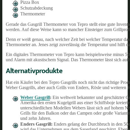
Pizza Box
Schutzabdeckung
Thermometer
Gerade das Gasgrill Thermometer von Tepro stellt eine gute Invention
werden. Auf diese Weise kann so mancher Einsteiger zum Grillprof
Denn er weiß genau, nach welcher Zeit bei welcher Temperatur das G
Thermometer an. Jenes zeigt zuverlässig die Temperatur und hilft d
Ein digitales Thermometer von Tepro kann beispielsweise minus 50 
und Alarm mit akustischem Signal. Das Thermometer lässt sich aufhä
Alternativprodukte
Hat ein Käufer bei den Tepro Gasgrills noch nicht das richtige Prod
Weber Gasgrills, aber auch Grills von Enders, Rösle und weiteren H
Weber Gasgrill
:
Ein weltweit bekannter und geschätzter G
Amerika den ersten Kugelgrill aus einer Schiffsboje kreierte
unterschiedlichen Modellen Webers lässt sich auf hohem Niv
Grills für den Balkon oder das Campen oder große Variante
und zehn Jahren.
Enders Gasgrill:
Enders gelang der Durchbruch in den 50e
wird das Unternehmen aus dem Sauerland geschätzt. Ebenso