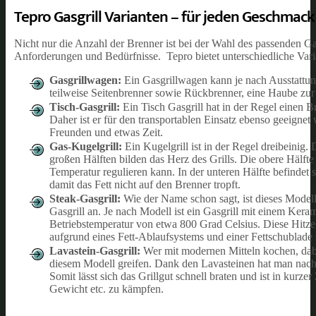
Tepro Gasgrill Varianten – für jeden Geschmack
Nicht nur die Anzahl der Brenner ist bei der Wahl des passenden Gasg
Anforderungen und Bedürfnisse. Tepro bietet unterschiedliche Varia
Gasgrillwagen:
Ein Gasgrillwagen kann je nach Ausstattun
teilweise Seitenbrenner sowie Rückbrenner, eine Haube zu
Tisch-Gasgrill:
Ein Tisch Gasgrill hat in der Regel einen B
Daher ist er für den transportablen Einsatz ebenso geeignet 
Freunden und etwas Zeit.
Gas-Kugelgrill:
Ein Kugelgrill ist in der Regel dreibeinig
großen Hälften bilden das Herz des Grills. Die obere Hälfte
Temperatur regulieren kann. In der unteren Hälfte befindet
damit das Fett nicht auf den Brenner tropft.
Steak-Gasgrill:
Wie der Name schon sagt, ist dieses Modell a
Gasgrill an. Je nach Modell ist ein Gasgrill mit einem Kera
Betriebstemperatur von etwa 800 Grad Celsius. Diese Hitze 
aufgrund eines Fett-Ablaufsystems und einer Fettschublade 
Lavastein-Gasgrill:
Wer mit modernen Mitteln kochen, dabei
diesem Modell greifen. Dank den Lavasteinen hat man nach
Somit lässt sich das Grillgut schnell braten und ist in kur
Gewicht etc. zu kämpfen.