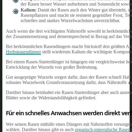
der Rasen besser Wasser aufnehmen und Sonnenlicht sowie 
Kalium
: Damit der Rasen auch den Winter gut übersteht, sp
Rasenpflanzen und macht sie resistent gegenüber Frost, Tr
schnelles und starkes Wurzelwachstum unverzichtbar.
Auch wenn die drei wichtigsten Nährstoffe sowohl in herkömmlic
der Zusammensetzung und dementsprechend in Bezug auf das Verhäl
Bei herkömmlichen Rasendüngern macht Stickstoff den größten Ante
Herbstrasendünger
stellt wiederum Kalium die wichtigste Komponen
Bei einem Rasen-Starterdünger ist hingegen ein vergleichsweise hoh
Entwicklung der Wurzeln von großer Bedeutung.
Gut ausgeprägte Wurzeln sorgen dafür, dass der Rasen schnell Halt i
robustes Wurzelwerk Grundvoraussetzung dafür, dass Nährstoffe a
Darüber hinaus beinhaltet ein Rasen-Starterdünger aber auch ausre
Blätter sowie die Widerstandsfähigkeit gefördert.
Für ein schnelles Anwachsen werden direkt ver
Wer seinen Rasen mithilfe eines Düngers mit Nährstoffen versorge
wählen. Darüber hinaus gibt es auch
organisch-mineralische Rasen