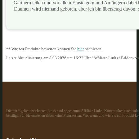
Gärtnern teilen und vor allem Einsteigern und Anfängern dabei
Daumen wird niemand geboren, aber ich bin überzeugt davon, 
** Wie wir Produkte bewerten können Sie
hier
nachlesen.
Letzte Aktualisierung am 8.08.2026 um 16:32 Uhr / Affiliate Links / Bilder vo
Die mit * gekennzeichneten Links sind sogenannte Affiliate Links. Kommt über einen solch
beteiligt. Für Sie entstehen dabei keine Mehrkosten. Wo, wann und wie Sie ein Produkt kau