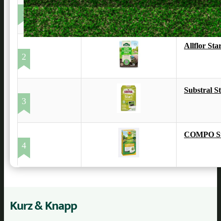
1
Allflor St
2
Substral S
3
COMPO Sta
4
Kurz & Knapp