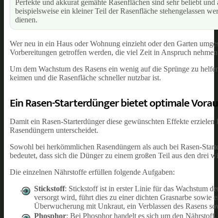
Perfekte und akkurat gemähte Rasenflächen sind sehr beliebt un
beispielsweise ein kleiner Teil der Rasenfläche stehengelassen we
dienen.
Wer neu in ein Haus oder Wohnung einzieht oder den Garten umges
Vorbereitungen getroffen werden, die viel Zeit in Anspruch nehmen.
Um dem Wachstum des Rasens ein wenig auf die Sprünge zu helfen, i
keimen und die Rasenfläche schneller nutzbar ist.
Ein Rasen-Starterdünger bietet optimale Vora
Damit ein Rasen-Starterdünger diese gewünschten Effekte erzielen
Rasendüngern unterscheidet.
Sowohl bei herkömmlichen Rasendüngern als auch bei Rasen-Start
bedeutet, dass sich die Dünger zu einem großen Teil aus den drei 
Die einzelnen Nährstoffe erfüllen folgende Aufgaben:
Stickstoff
: Stickstoff ist in erster Linie für das Wachstum 
versorgt wird, führt dies zu einer dichten Grasnarbe sowie 
Überwucherung mit Unkraut, ein Verblassen des Rasens sow
Phosphor
: Bei Phosphor handelt es sich um den Nährstoff,