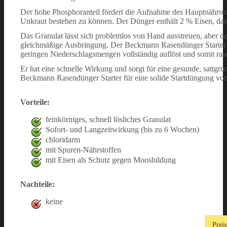
Der hohe Phosphoranteil fördert die Aufnahme des Hauptnährstoff
Unkraut bestehen zu können. Der Dünger enthält 2 % Eisen, da
Das Granulat lässt sich problemlos von Hand ausstreuen, aber de
gleichmäßige Ausbringung. Der Beckmann Rasendünger Starter ha
geringen Niederschlagsmengen vollständig auflöst und somit ras
Er hat eine schnelle Wirkung und sorgt für eine gesunde, sattg
Beckmann Rasendünger Starter für eine solide Startdüngung von
Vorteile:
feinkörniges, schnell lösliches Granulat
Sofort- und Langzeitwirkung (bis zu 6 Wochen)
chloridarm
mit Spuren-Nährstoffen
mit Eisen als Schutz gegen Moosbildung
Nachteile:
keine
Preis