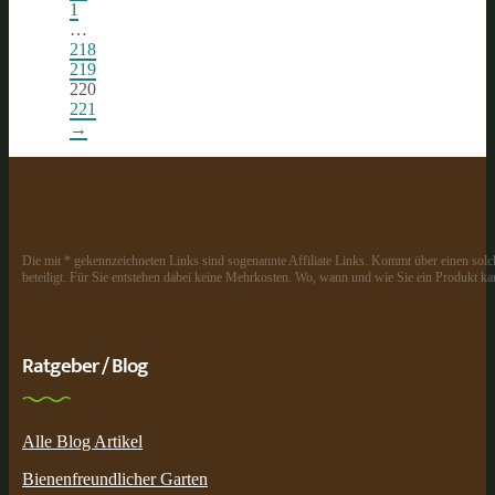
1
…
218
219
220
221
→
Die mit * gekennzeichneten Links sind sogenannte Affiliate Links. Kommt über einen solch
beteiligt. Für Sie entstehen dabei keine Mehrkosten. Wo, wann und wie Sie ein Produkt kau
Ratgeber / Blog
Alle Blog Artikel
Bienenfreundlicher Garten