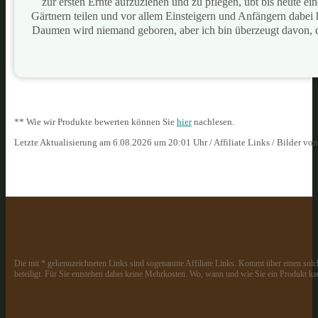
zur ersten Ernte aufzuziehen und zu pflegen, übt bis heute e
Gärtnern teilen und vor allem Einsteigern und Anfängern dabei
Daumen wird niemand geboren, aber ich bin überzeugt davon, 
** Wie wir Produkte bewerten können Sie
hier
nachlesen.
Letzte Aktualisierung am 6.08.2026 um 20:01 Uhr / Affiliate Links / Bilder vo
Die mit * gekennzeichneten Links sind sogenannte Affiliate Links. Kommt über einen solch
beteiligt. Für Sie entstehen dabei keine Mehrkosten. Wo, wann und wie Sie ein Produkt kau