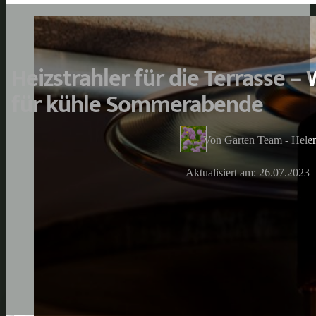
Heizstrahler für die Terrasse 
für kühle Sommerabende
Von Garten Team - Hele
Aktualisiert am: 26.07.2023
Enders 