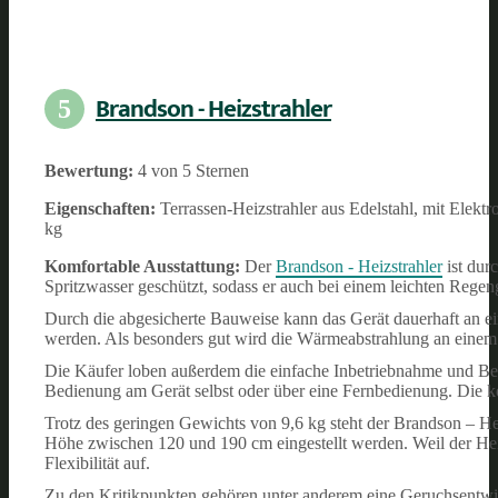
Brandson - Heizstrahler
5
Bewertung:
4 von 5 Sternen
Eigenschaften:
Terrassen-Heizstrahler aus Edelstahl, mit Elekt
kg
Komfortable Ausstattung:
Der
Brandson - Heizstrahler
ist dur
Spritzwasser geschützt, sodass er auch bei einem leichten Regen
Durch die abgesicherte Bauweise kann das Gerät dauerhaft an ei
werden. Als besonders gut wird die Wärmeabstrahlung an einem 
Die Käufer loben außerdem die einfache Inbetriebnahme und Bed
Bedienung am Gerät selbst oder über eine Fernbedienung. Die ko
Trotz des geringen Gewichts von 9,6 kg steht der Brandson – Hei
Höhe zwischen 120 und 190 cm eingestellt werden. Weil der Heiz
Flexibilität auf.
Zu den Kritikpunkten gehören unter anderem eine Geruchsentwi