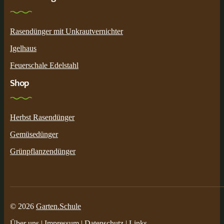
Rasendünger mit Unkrautvernichter
Igelhaus
Feuerschale Edelstahl
Shop
Herbst Rasendünger
Gemüsedünger
Grünpflanzendünger
© 2026
Garten.Schule
Über uns
|
Impressum
|
Datenschutz
|
Links