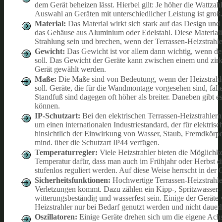
dem Gerät beheizen lässt. Hierbei gilt: Je höher die Wattzah
Auswahl an Geräten mit unterschiedlicher Leistung ist groß
Material:
Das Material wirkt sich stark auf das Design und 
das Gehäuse aus Aluminium oder Edelstahl. Diese Materialie
Strahlung sein und brechen, wenn der Terrassen-Heizstrahl
Gewicht:
Das Gewicht ist vor allem dann wichtig, wenn der 
soll. Das Gewicht der Geräte kann zwischen einem und zirka
Gerät gewählt werden.
Maße:
Die Maße sind von Bedeutung, wenn der Heizstrahler
soll. Geräte, die für die Wandmontage vorgesehen sind, fall
Standfuß sind dagegen oft höher als breiter. Daneben gibt 
können.
IP-Schutzart:
Bei den elektrischen Terrassen-Heizstrahlern i
um einen internationalen Industriestandard, der für elektrisc
hinsichtlich der Einwirkung von Wasser, Staub, Fremdkörper
mind. über die Schutzart IP44 verfügen.
Temperaturregler:
Viele Heizstrahler bieten die Möglichkei
Temperatur dafür, dass man auch im Frühjahr oder Herbst 
stufenlos reguliert werden. Auf diese Weise herrscht in der 
Sicherheitsfunktionen:
Hochwertige Terrassen-Heizstrahler
Verletzungen kommt. Dazu zählen ein Kipp-, Spritzwasser-
witterungsbeständig und wasserfest sein. Einige der Geräte 
Heizstrahler nur bei Bedarf genutzt werden und nicht dauer
Oszillatoren:
Einige Geräte drehen sich um die eigene Achs