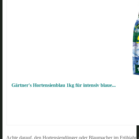
Gärtner's Hortensienblau 1kg für intensiv blaue...
Achte darauf, den Hortensiendünger oder Blaumacher im Frühjahr z