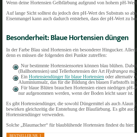
Wenn deine Hortensien Gelbfärbung aufgrund von hohem pH-Wert
Auf lange Sicht solltest du jedoch den pH-Wert des Substrats so a
Eisenmangel kann auch dadurch entstehen, dass der pH-Wert zu hoch
Besonderheit: Blaue Hortensien düngen
In der Farbe Blau sind Hortensien ein besonderer Hingucker. Aller
denn es müssen die folgenden drei Punkte zutreffen:
Nur bestimmte Hortensiensorten können blau blühen. Dabei 
(Ballhortensien) und Tellerhortensien der Art
Hydrangea mac
Ein
Hortensiendünger für blaue Hortensien
oder alternativ e
Aluminiumsalz, das für die Bildung des blauen Farbstoffs in 
Für blaue Blüten brauchen Hortensien einen niedrigen pH-
nur aufgenommen werden, wenn der Boden leicht sauer ist.
Es gibt Hortensiendünger, die sowohl Düngemittel als auch Alaun (
bewirken gleichzeitig die Entstehung der Blaufärbung. Es gibt auch
Hortensiendünger verwenden.
Solche „Blaumacher“ für blaublühende Hortensien findest du hier:
BESTSELLER NR. 1