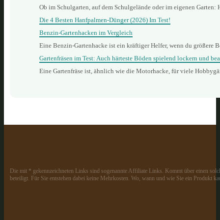
Ob im Schulgarten, auf dem Schulgelände oder im eigenen Garten: 
Die 4 Besten Hanfpalmen-Dünger (2026) Im Test!
Benzin‑Gartenhacken im Vergleich
Eine Benzin‑Gartenhacke ist ein kräftiger Helfer, wenn du größere B
Gartenfräsen im Test: Auch härteste Böden spielend lockern und bea
Eine Gartenfräse ist, ähnlich wie die Motorhacke, für viele Hobbyg
Die mit * gekennzeichneten Links sind sogenannte Affiliate Links. Kommt über einen solch
beteiligt. Für Sie entstehen dabei keine Mehrkosten. Wo, wann und wie Sie ein Produkt kau