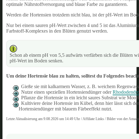
optimale Nährstoffversorgung und blaue Farbe zu garantieren.
Werden die Hortensien trotzdem nicht blau, ist der pH-Wert im Bo
Nur bei einem sauren pH-Wert zwischen 4 und 5 ist das Aluminium
Farbstoff-Komplexes in den Blüten genutzt werden.
Schon ab einem pH von 5,5 aufwärts verfärben sich die Blüten w
pH-Wert im Boden senken.
Um deine Hortensie blau zu halten, solltest du Folgendes beach
Gieße sie mit kalkarmem Wasser, z. B. weichem Regenwasse
Nutze einen speziellen Hortensiendünger oder
Rhododendro
Pflanze die Hortensie in ein leicht saures Substrat wie Mo
Kultiviere deine Hortensie im Kübel, denn hier lässt sich d
Hortensiendünger mit blauem Färbeeffekt nutzt.
Letzte Aktualisierung am 9.08.2026 um 14:49 Uhr / Affiliate Links / Bilder von der Amaz