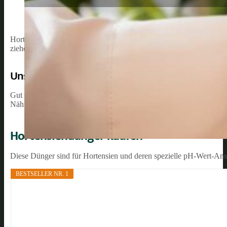
Hortensien sind wahre Augenweiden im Garten, auf Balkonen und Te
ziehen sie alle Blicke auf sich.
Unsere Empfehlung:
Gut gepflegt belohnen sie dich mit einer lang anhaltenden Blüten
Nährstoffen (Stickstoff, Phosphor, Kalium, Eisen) sorgt für kräftig
Hortensiendünger kaufen
Diese Dünger sind für Hortensien und deren spezielle pH-Wert-Ans
BESTSELLER NR. 1