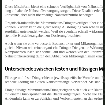
Diese Mischform bietet eine schnelle Verfügbarkeit von Nährstoffe
lang anhaltende Nährstoffversorgung sorgen. Diese Dualität erleic
konstante, aber nicht übermäßige Nährstoffzufuhr benötigen.
Organisch-mineralische Mammutbaum-Dünger verfügen über eine ko
können. Zudem kann die gleichzeitige Ausbringung von schnell un
sorgfältig angewendet werden. Weil sie ebenfalls schnell wirksam
steht die Herstellerangaben zur Dosierung beachten.
Auch wenn sie eine verbesserte Bodenstruktur und Mikroorganismen-
gleiche Niveau wie reine organische Dünger. Die genaue Wirkung 
Komponenten lösen sich schnell auf und werden von den Pflanzen s
Nährstofffreisetzung durch den Abbau von Mikroorganismen ermög
Unterschiede zwischen festen und flüssige
Flüssige und feste Dünger bieten jeweils spezifische Vorteile un
schnelle Lösung für akuten Nährstoffmangel verwendet. Sie sind le
Einige flüssige Mammutbaum-Dünger eignen sich auch zur Blattdüng
mit einem Drucksprüher auf die Blätter aufgetragen. Nicht alle Flü
Andernfalls kann es zu Schäden und Verbrennungen an den grünen