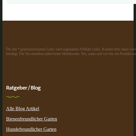
Die mit * gekennzeichneten Links sind sogenannte Affiliate Links. Kommt über einen solch
beteiligt. Für Sie entstehen dabei keine Mehrkosten. Wo, wann und wie Sie ein Produkt kau
Ratgeber / Blog
Alle Blog Artikel
Bienenfreundlicher Garten
Hundefreundlicher Garten