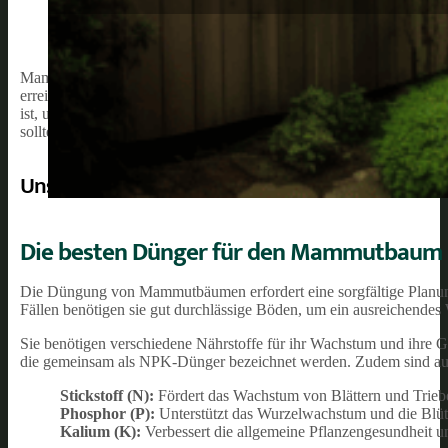
Mammutbäume, auch bekannt als Sequoias oder Redwoods, sind be
erreichen. Gartenenthusiasten, die das Glück haben, einen solchen 
ist, um das Wachstum und die Gesundheit des Baumes zu unterstütz
sollte er regelmäßig mit einem Mammutbaum-Dünger gedüngt werd
Unsere Empfehlung:
Die besten Dünger für den Mammutbaum
Die Düngung von Mammutbäumen erfordert eine sorgfältige Planung
Fällen benötigen sie gut durchlässige Böden, um ein ausreichende
Sie benötigen verschiedene Nährstoffe für ihr Wachstum und ihre G
die gemeinsam als NPK-Dünger bezeichnet werden. Zudem sind au
Stickstoff (N):
Fördert das Wachstum von Blättern und Trieb
Phosphor (P):
Unterstützt das Wurzelwachstum und die Blü
Kalium (K):
Verbessert die allgemeine Pflanzengesundheit u