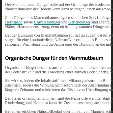
Der Mammutbaum-Dünger sollte auf der Grundlage der Bodenbescha
Nährstoffanalyse des Bodens kann dazu beitragen, einen ausgewoge
Zum Düngen des Mammutbaums eignen sich neben Spezialdüngern
Hornspäne
sowie
Universaldünger
und
Gartendünger
sind ebenfall
Nährstoffzusammensetzung, denn nicht alle genannten Düngemittel
Bei der Düngung von Mammutbäumen solltest du zudem darauf ach
sorgen für eine kontinuierliche Nährstoffversorgung des Baumes u
saisonalen Wachstums und die Anpassung der Düngung an die indivi
Organische Dünger für den Mammutbaum
Organische Dünger bestehen aus rein natürlichen Inhaltsstoffen un
der Bodenstruktur und die Förderung eines aktiven Bodenlebens, d
Sie wirken, indem die Inhaltsstoffe von Mikroorganismen im Boden 
Anspruch, sodass die Wirkung nicht sofort nach der Ausbringung sic
längeren Zeitraum und minimieren das Risiko von Überdüngung u
Bei vielen organischen Düngern sind die Nährstoffe weniger stark 
Rinderdung) und Kompost kann die Zusammensetzung aufgrund des 
Bei einem erhöhten Nährstoffbedarf oder im Fall von Mangelersch