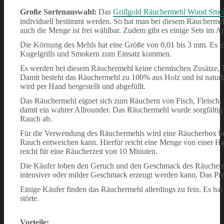
Große Sortenauswahl:
Das
Grillgold Räuchermehl Wood Smo
individuell bestimmt werden. So hat man bei diesem Räucherme
auch die Menge ist frei wählbar. Zudem gibt es einige Sets im A
Die Körnung des Mehls hat eine Größe von 0,01 bis 3 mm. Es eign
Kugelgrills und Smokern zum Einsatz kommen.
Es werden bei diesem Räuchermehl keine chemischen Zusätze, T
Damit besteht das Räuchermehl zu 100% aus Holz und ist naturb
wird per Hand hergestellt und abgefüllt.
Das Räuchermehl eignet sich zum Räuchern von Fisch, Fleisch, 
damit ein wahrer Allrounder. Das Räuchermehl wurde sorgfältig
Rauch ab.
Für die Verwendung des Räuchermehls wird eine Räucherbox benöti
Rauch entweichen kann. Hierfür reicht eine Menge von einer H
reicht für eine Räucherzeit von 10 Minuten.
Die Käufer loben den Geruch und den Geschmack des Räuchermeh
intensiver oder milder Geschmack erzeugt werden kann. Das Preis-
Einige Käufer finden das Räuchermehl allerdings zu fein. Es hat
störte.
Vorteile: