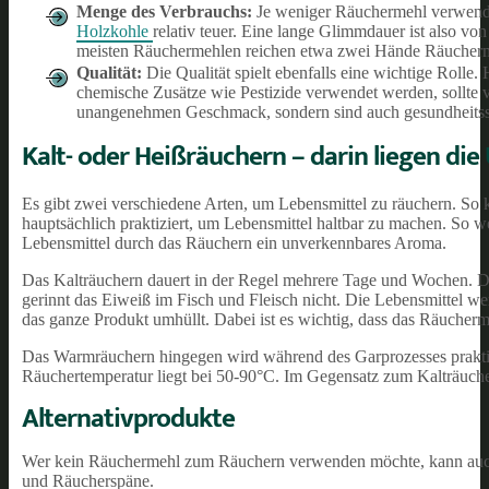
Menge des Verbrauchs:
Je weniger Räuchermehl verwende
Holzkohle
relativ teuer. Eine lange Glimmdauer ist also vo
meisten Räuchermehlen reichen etwa zwei Hände Räucherm
Qualität:
Die Qualität spielt ebenfalls eine wichtige Rolle
chemische Zusätze wie Pestizide verwendet werden, sollt
unangenehmen Geschmack, sondern sind auch gesundheitss
Kalt- oder Heißräuchern – darin liegen die
Es gibt zwei verschiedene Arten, um Lebensmittel zu räuchern. So 
hauptsächlich praktiziert, um Lebensmittel haltbar zu machen. So
Lebensmittel durch das Räuchern ein unverkennbares Aroma.
Das Kalträuchern dauert in der Regel mehrere Tage und Wochen. Da
gerinnt das Eiweiß im Fisch und Fleisch nicht. Die Lebensmittel w
das ganze Produkt umhüllt. Dabei ist es wichtig, dass das Räucherme
Das Warmräuchern hingegen wird während des Garprozesses praktizi
Räuchertemperatur liegt bei 50-90°C. Im Gegensatz zum Kalträuch
Alternativprodukte
Wer kein Räuchermehl zum Räuchern verwenden möchte, kann auch
und Räucherspäne.