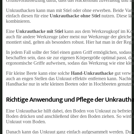
Grundvoraussetzung dafür, dass das Hackenblatt zuverlässig und lan
Unkrauthacken kann man mit Stiel oder ohne erwerben. Beide Varian
einfach diesen für eine
Unkrauthacke ohne Stiel
nutzen. Diese läs
kombinieren.
Eine
Unkrauthacke mit Stiel
kann aus dem Werkzeugkopf im Kombi-
auch für andere Werkzeuge (aber meist nur Werkzeuge der gleichen 
montiert sind, gelten als besonders robust. Hier hat man in der Re
In jedem Fall sollte der Stiel einen guten Griff ermöglichen, sodass 
beschaffen sein, dass sie zur eigenen Körpergröße optimal passt, da
ergonomische Griffe aufweisen, sodass das Werkzeug wie eine kle
Für kleine Beete kann eine solche
Hand-Unkrauthacke
gut verwen
auch an engen Stellen das Unkraut effektiv entfernen kann. Nachteilig
Handhacke nur in sehr kleinen Beeten oder in Hochbeeten genutzt 
Richtige Anwendung und Pflege der Unkrauth
Eine Unkrauthacke hilft dabei, den Boden von Unkraut zu befreien 
Boden drücken und anschließend über den Boden ziehen. So wird a
Unkraut vom Boden.
Danach kann das Unkraut ganz einfach aufgesammelt werden. Durch 