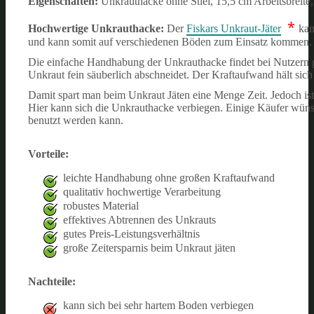
Eigenschaften:
Unkrauthacke ohne Stiel, 15,5 cm Arbeitsbreite
*
Hochwertige Unkrauthacke:
Der
Fiskars Unkraut-Jäter
kan
und kann somit auf verschiedenen Böden zum Einsatz kommen.
Die einfache Handhabung der Unkrauthacke findet bei Nutzern 
Unkraut fein säuberlich abschneidet. Der Kraftaufwand hält si
Damit spart man beim Unkraut Jäten eine Menge Zeit. Jedoch ist
Hier kann sich die Unkrauthacke verbiegen. Einige Käufer wüns
benutzt werden kann.
Vorteile:
leichte Handhabung ohne großen Kraftaufwand
qualitativ hochwertige Verarbeitung
robustes Material
effektives Abtrennen des Unkrauts
gutes Preis-Leistungsverhältnis
große Zeitersparnis beim Unkraut jäten
Nachteile:
kann sich bei sehr hartem Boden verbiegen