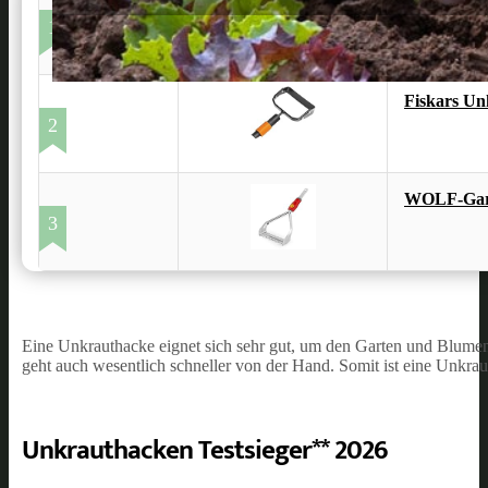
Gardena c
1
Fiskars Un
2
WOLF-Gart
3
Eine Unkrauthacke eignet sich sehr gut, um den Garten und Blumenbe
geht auch wesentlich schneller von der Hand. Somit ist eine Unkraut
Unkrauthacken Testsieger** 2026