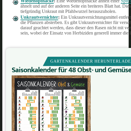
Wiedehopfhacke
:
Eine Wiedehopfhacke ähnelt einer
Spitz
ähnelt und auf der anderen Seite ein breiteres Blatt hat. Di
tiefgründig Unkraut mit Pfahlwurzel herauszuholen.
Unkrautvernichter
:
Ein Unkrautvernichtungsmittel entfer
die Pflanzen absterben. Es gibt Unkrautvernichter für ver
darauf geachtet werden, dass dieser den Rasen nicht mit ve
sein, wobei der Einsatz von Herbiziden generell immer die le
GARTENKALENDER HERUNTERLAD
Saisonkalender für 48 Obst- und Gemüs