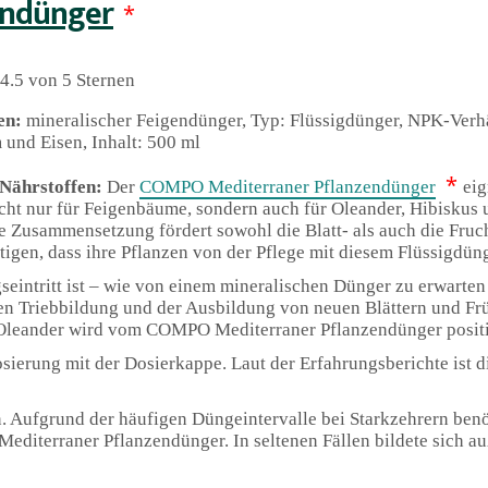
endünger
*
4.5 von 5 Sternen
en:
mineralischer Feigendünger, Typ: Flüssigdünger, NPK-Verhä
 und Eisen, Inhalt: 500 ml
*
Nährstoffen:
Der
COMPO Mediterraner Pflanzendünger
eig
icht nur für Feigenbäume, sondern auch für Oleander, Hibiskus
Zusammensetzung fördert sowohl die Blatt- als auch die Fruch
tigen, dass ihre Pflanzen von der Pflege mit diesem Flüssigdüng
eintritt ist – wie von einem mineralischen Dünger zu erwarten 
en Triebbildung und der Ausbildung von neuen Blättern und Fr
Oleander wird vom COMPO Mediterraner Pflanzendünger positiv
sierung mit der Dosierkappe. Laut der Erfahrungsberichte ist d
n. Aufgrund der häufigen Düngeintervalle bei Starkzehrern ben
diterraner Pflanzendünger. In seltenen Fällen bildete sich 