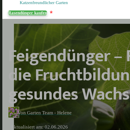
Katzenfreundlicher Garten
*
Rasendünger kaufen
Feigendünger – 
die Fruchtbildun
gesundes Wach
Von Garten Team - Helene
Aktualisiert am: 02.06.2026