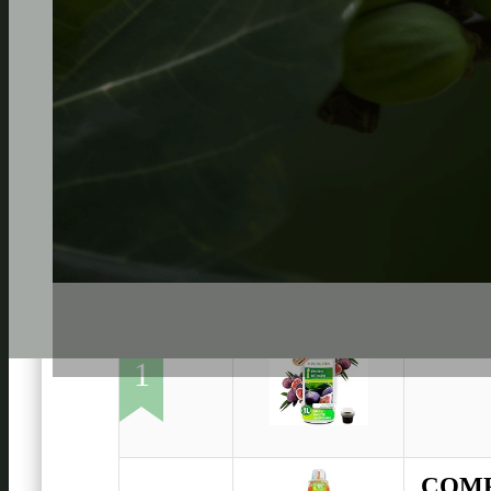
Purgr
1
COMPO