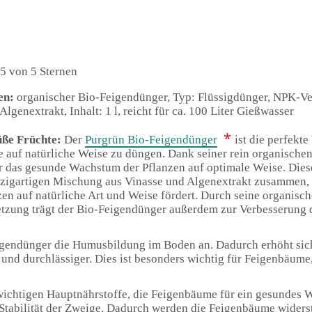
5 von 5 Sternen
en:
organischer Bio-Feigendünger, Typ: Flüssigdünger, NPK-Ve
lgenextrakt, Inhalt: 1 l, reicht für ca. 100 Liter Gießwasser
*
süße Früchte:
Der
Purgrün Bio-Feigendünger
ist die perfekt
 auf natürliche Weise zu düngen. Dank seiner rein organisch
er das gesunde Wachstum der Pflanzen auf optimale Weise. Dies
nzigartigen Mischung aus Vinasse und Algenextrakt zusammen,
en auf natürliche Art und Weise fördert. Durch seine organisch
zung trägt der Bio-Feigendünger außerdem zur Verbesserung 
eigendünger die Humusbildung im Boden an. Dadurch erhöht sic
und durchlässiger. Dies ist besonders wichtig für Feigenbäume,
 wichtigen Hauptnährstoffe, die Feigenbäume für ein gesundes
e Stabilität der Zweige. Dadurch werden die Feigenbäume wider