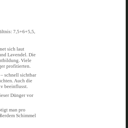
ltnis: 7,5+6+5,5,
net sich laut
 und Lavendel. Die
tbildung. Viele
er profitierten.
– schnell sichtbar
üchten. Auch die
 beeinflusst.
ieser Dünger vor
ötigt man pro
außerdem Schimmel