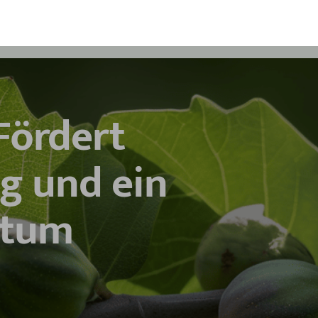
Fördert
g und ein
stum