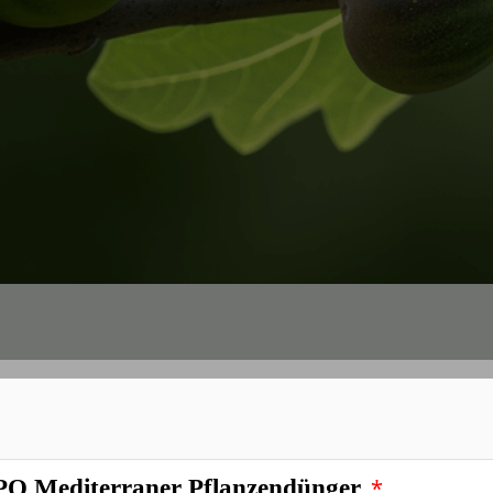
*
ün Bio-Feigendünger
*
 Mediterraner Pflanzendünger