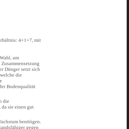
rhältnis: 4+1+7, mit
e Wahl, um
en Zusammensetzung
er Dünger setzt sich
 welche die
e
der Bodenqualität
h die
 da sie einen gut
 Wachstum benötigen.
standsfähiger gegen