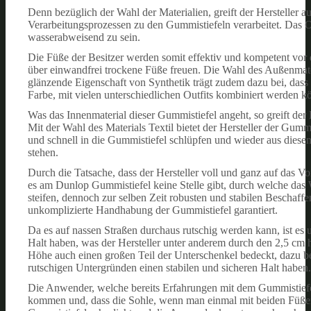
Denn bezüglich der Wahl der Materialien, greift der Hersteller a
Verarbeitungsprozessen zu den Gummistiefeln verarbeitet. Das Ob
wasserabweisend zu sein.
Die Füße der Besitzer werden somit effektiv und kompetent vor 
über einwandfrei trockene Füße freuen. Die Wahl des Außenmater
glänzende Eigenschaft von Synthetik trägt zudem dazu bei, dass
Farbe, mit vielen unterschiedlichen Outfits kombiniert werden k
Was das Innenmaterial dieser Gummistiefel angeht, so greift der 
Mit der Wahl des Materials Textil bietet der Hersteller der Gum
und schnell in die Gummistiefel schlüpfen und wieder aus diese
stehen.
Durch die Tatsache, dass der Hersteller voll und ganz auf das V
es am Dunlop Gummistiefel keine Stelle gibt, durch welche das W
steifen, dennoch zur selben Zeit robusten und stabilen Beschaffe
unkomplizierte Handhabung der Gummistiefel garantiert.
Da es auf nassen Straßen durchaus rutschig werden kann, ist es u
Halt haben, was der Hersteller unter anderem durch den 2,5 cm ho
Höhe auch einen großen Teil der Unterschenkel bedeckt, dazu be
rutschigen Untergründen einen stabilen und sicheren Halt haben.
Die Anwender, welche bereits Erfahrungen mit dem Gummistiefel 
kommen und, dass die Sohle, wenn man einmal mit beiden Füßen 