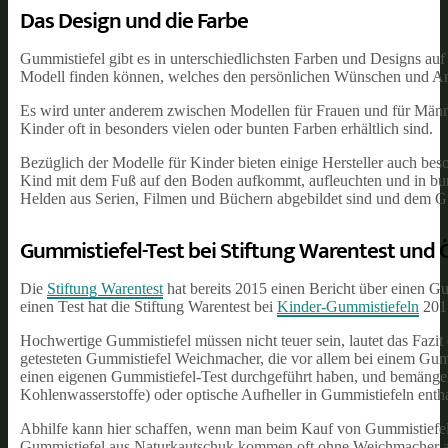
Das Design und die Farbe
Gummistiefel gibt es in unterschiedlichsten Farben und Designs a
Modell finden können, welches den persönlichen Wünschen und Anf
Es wird unter anderem zwischen Modellen für Frauen und für Männe
Kinder oft in besonders vielen oder bunten Farben erhältlich sind.
Bezüglich der Modelle für Kinder bieten einige Hersteller auch be
Kind mit dem Fuß auf den Boden aufkommt, aufleuchten und in bunt
Helden aus Serien, Filmen und Büchern abgebildet sind und dem Gu
Gummistiefel-Test bei Stiftung Warentest und 
Die
Stiftung Warentest
hat bereits 2015 einen Bericht über einen Gu
einen Test hat die Stiftung Warentest bei
Kinder-Gummistiefeln
2017
Hochwertige Gummistiefel müssen nicht teuer sein, lautet das Fazit
getesteten Gummistiefel Weichmacher, die vor allem bei einem Gumm
einen eigenen Gummistiefel-Test durchgeführt haben, und bemängel
Kohlenwasserstoffe) oder optische Aufheller in Gummistiefeln entha
Abhilfe kann hier schaffen, wenn man beim Kauf von Gummistiefel
Gummistiefel aus Naturkautschuk kommen oft ohne Weichmacher a