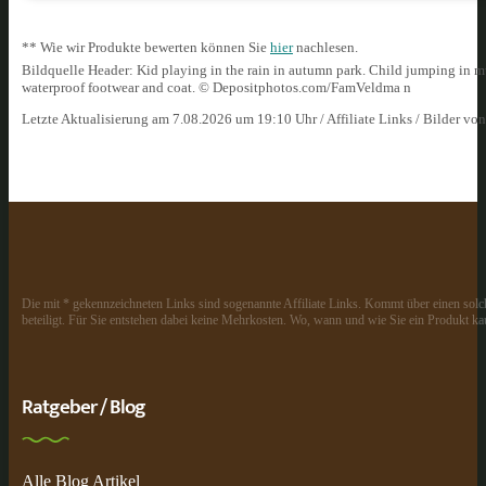
** Wie wir Produkte bewerten können Sie
hier
nachlesen.
Bildquelle Header: Kid playing in the rain in autumn park. Child jumping in mud
waterproof footwear and coat. © Depositphotos.com/FamVeldma n
Letzte Aktualisierung am 7.08.2026 um 19:10 Uhr / Affiliate Links / Bilder vo
Die mit * gekennzeichneten Links sind sogenannte Affiliate Links. Kommt über einen solch
beteiligt. Für Sie entstehen dabei keine Mehrkosten. Wo, wann und wie Sie ein Produkt kau
Ratgeber / Blog
Alle Blog Artikel