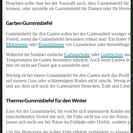
Beachten sollte man bei der Auswahl auch, dass Gummistiefel für 
können, oder spezielle als Gummistiefel für Damen oder für Herren 
Garten-Gummistiefel
Gummistiefel für den Garten sollen bei der Gartenarbeit weniger e
Vorteil, wenn die Gummistiefel besonders robust sind. Ein hoher Sc
Motorsense
oder
Rasentrimmer
vor Grasstücken oder herumfliegend
Während im Sommer einfache
Gartenschuhe
oder
Gartenclogs
ausr
Temperaturen im Garten besonders nützlich. Auch beim Laufen in 
hier oft nicht auf Dauer gut wasserdicht sind.
Wichtig ist bei einem Gummistiefel für den Garten auch das Profil d
auf nassem Gras oder schlammigem Boden nicht rutscht. Wenig empfehl
und aus dem sich nach der Gartenarbeit Steinchen, Erde und Lehm 
Thermo-Gummistiefel für den Winter
Eine Art der Gummistiefel, für welche sich interessierte Käufer e
entscheidenden Vorteil mit sich, die Füße nicht nur vor der Nässe,
lassen sich nicht nur bei Nässe im Frühjahr oder Herbst, sondern p
Um das Phänomen der kalten Füße effektiv verhindern zu können, 