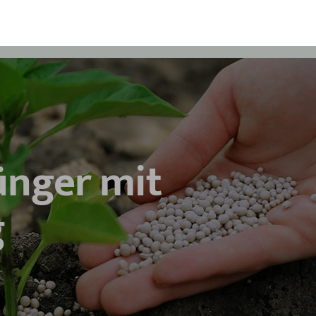
ünger mit
g