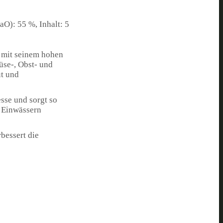
aO): 55 %, Inhalt: 5
 mit seinem hohen
üse-, Obst- und
ut und
sse und sorgt so
m Einwässern
bessert die