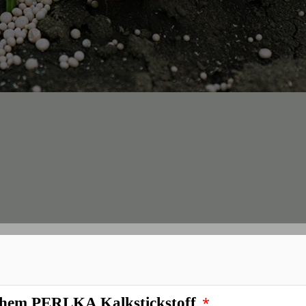
*
mann Kalkstickstoff
*
chem PERLKA Kalkstickstoff