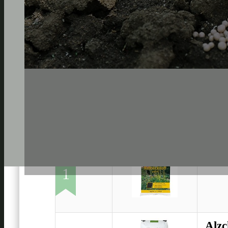
Beck
1
Alz