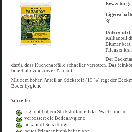
Bewertung:
Eigenschaft
kg
Unterstützt
Kalkanteil d
Blumenbeet.
Pflanzenkra
Der Beckman
dafür, dass Küchenabfälle schneller verrotten. Das feinkö
innerhalb von kurzer Zeit auf.
Mit dem hohen Anteil an Stickstoff (19 %) regt der Beck
Bodenhygiene.
Vorteile:
regt mit hohem Stickstoffanteil das Wachstum an
verbessert die Bodenhygiene
bekämpft Schädlinge
beugt Pflanzenkrankheiten vor