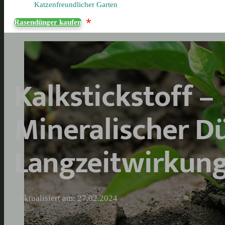
Katzenfreundlicher Garten
*
Rasendünger kaufen
Kalkstickstoff –
Mineralischer D
Langzeitwirkun
Aktualisiert am: 27.02.2024