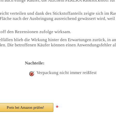
gen auch einige Käufer, die Alzchem PERLKA Kalkstickstoff fü
icht verteilen und dank des Stickstoffanteils zeigte sich im Ra
 Fläche nach der Ausbringung ausreichend gewässert wird, weil 
off den Rezensionen zufolge wirksam.
elfällen blieb die Wirkung hinter den Erwartungen zurück, in a
en. Die betroffenen Käufer können einen Anwendungsfehler al
Nachteile:
Verpackung nicht immer reißfest
*
Preis bei Amazon prüfen!