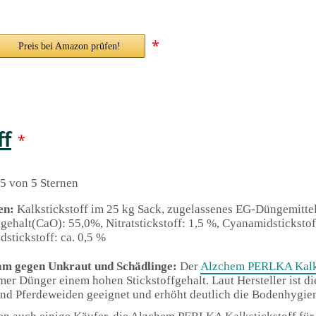
*
Preis bei Amazon prüfen!
ff
*
5 von 5 Sternen
en:
Kalkstickstoff im 25 kg Sack, zugelassenes EG-Düngemittel
gehalt(CaO): 55,0%, Nitratstickstoff: 1,5 %, Cyanamidstickstof
stickstoff: ca. 0,5 %
am gegen Unkraut und Schädlinge:
Der
Alzchem PERLKA Kalks
er Dünger einem hohen Stickstoffgehalt. Laut Hersteller ist di
nd Pferdeweiden geeignet und erhöht deutlich die Bodenhygie