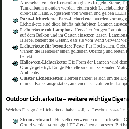
Abgesehen von der Kerzenform gibt es Kugeln, Sterne, Ei
Tannenbaum montiert werden, eignen sich Leuchtbänder, Eis
direkt am Haus. Abgesehen von weißen und gelben LEDs gib
Party-Lichterkette
: Party-Lichterketten werden vorrangig
Lichterkette sind diese häufig mit farbigen Lampen ausgestat
Lichterkette mit Lampions
: Hersteller fertigen Lampions 
auf dem Balkon und im Garten einsetzen lassen. Lampions we
Hierbei besteht die Gefahr, dass sie vom Wind verweht werde
Lichterkette für besondere Feste
: Für Hochzeiten, Geburt
wählen die Hersteller einen goldenen Überzug und bieten L
beliebt.
Halloween-Lichterkette
: Die Form der Lampen wird dem Ha
Orange gefertigt. Einige Modelle sind mit saisonalen Motive
Ambiente.
Cluster-Lichterketten
: Hierbei handelt es sich um die Li
dünnen Kabel ausgestattet, an denen sich zahlreiche Lämpc
Outdoor-Lichterkette – weitere wichtige Eigen
Welches Design die Lichterkette haben soll, ist Geschmackssache. 
Stromverbrauch
: Hersteller verwenden nur noch selten Gl
Grund werden vorrangig LED-Leuchten eingesetzt. Bei batt