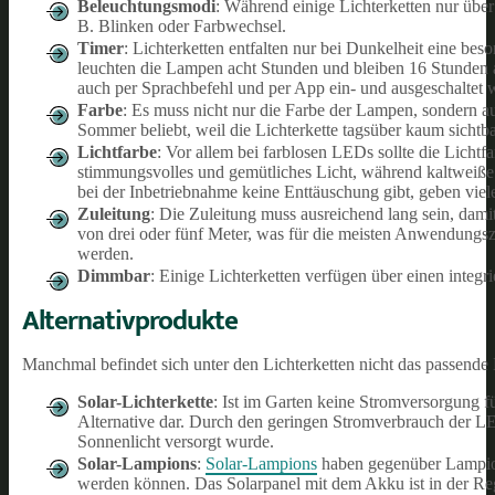
Beleuchtungsmodi
: Während einige Lichterketten nur übe
B. Blinken oder Farbwechsel.
Timer
: Lichterketten entfalten nur bei Dunkelheit eine be
leuchten die Lampen acht Stunden und bleiben 16 Stunden a
auch per Sprachbefehl und per App ein- und ausgeschaltet w
Farbe
: Es muss nicht nur die Farbe der Lampen, sondern a
Sommer beliebt, weil die Lichterkette tagsüber kaum sichtb
Lichtfarbe
: Vor allem bei farblosen LEDs sollte die Licht
stimmungsvolles und gemütliches Licht, während kaltweiße
bei der Inbetriebnahme keine Enttäuschung gibt, geben viele
Zuleitung
: Die Zuleitung muss ausreichend lang sein, dami
von drei oder fünf Meter, was für die meisten Anwendungszw
werden.
Dimmbar
: Einige Lichterketten verfügen über einen integri
Alternativprodukte
Manchmal befindet sich unter den Lichterketten nicht das passende
Solar-Lichterkette
: Ist im Garten keine Stromversorgung fü
Alternative dar. Durch den geringen Stromverbrauch der LE
Sonnenlicht versorgt wurde.
Solar-Lampions
:
Solar-Lampions
haben gegenüber Lampion-L
werden können. Das Solarpanel mit dem Akku ist in der Regel