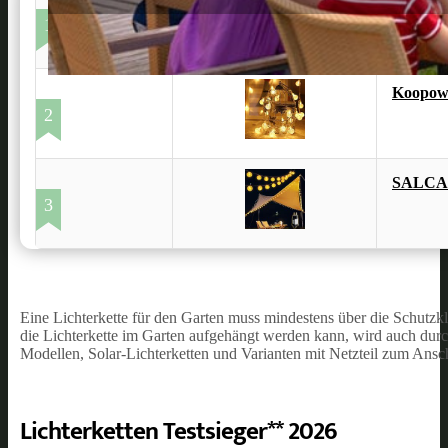
CLGarde
1
Koopowe
2
SALCAR
3
Eine Lichterkette für den Garten muss mindestens über die Schutzkl
die Lichterkette im Garten aufgehängt werden kann, wird auch durc
Modellen, Solar-Lichterketten und Varianten mit Netzteil zum Ansc
Lichterketten Testsieger** 2026