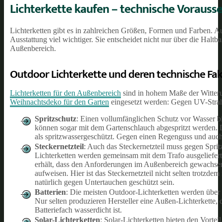
Lichterkette kaufen – technische Vorausse
Lichterketten gibt es in zahlreichen Größen, Formen und Farben. Au
Ausstattung viel wichtiger. Sie entscheidet nicht nur über die Haltb
Außenbereich.
Outdoor Lichterkette und deren technische Fa
Lichterketten für den Außenbereich
sind in hohem Maße der Witteru
Weihnachtsdeko für den Garten
eingesetzt werden: Gegen UV-Strah
Spritzschutz
: Einen vollumfänglichen Schutz vor Wasser bie
können sogar mit dem Gartenschlauch abgespritzt werden. D
als spritzwassergeschützt. Gegen einen Regenguss und auch
Steckernetzteil
: Auch das Steckernetzteil muss gegen Spri
Lichterketten werden gemeinsam mit dem Trafo ausgeliefert,
erhält, dass den Anforderungen im Außenbereich gewachsen is
aufweisen. Hier ist das Steckernetzteil nicht selten trotzde
natürlich gegen Untertauchen geschützt sein.
Batterien
: Die meisten Outdoor-Lichterketten werden über 
Nur selten produzieren Hersteller eine Außen-Lichterkette, 
Batteriefach wasserdicht ist.
Solar-Lichterketten
: Solar-Lichterketten bieten den Vortei