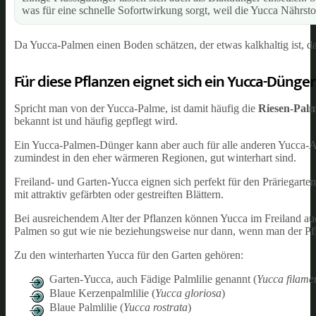
was für eine schnelle Sofortwirkung sorgt, weil die Yucca Nährst
Da Yucca-Palmen einen Boden schätzen, der etwas kalkhaltig ist, d
Für diese Pflanzen eignet sich ein Yucca-Dünger
Spricht man von der Yucca-Palme, ist damit häufig die
Riesen-Palml
bekannt ist und häufig gepflegt wird.
Ein Yucca-Palmen-Dünger kann aber auch für alle anderen Yucca-Art
zumindest in den eher wärmeren Regionen, gut winterhart sind.
Freiland- und Garten-Yucca eignen sich perfekt für den Präriegarten
mit attraktiv gefärbten oder gestreiften Blättern.
Bei ausreichendem Alter der Pflanzen können Yucca im Freiland au
Palmen so gut wie nie beziehungsweise nur dann, wenn man der Pfla
Zu den winterharten Yucca für den Garten gehören:
Garten-Yucca, auch Fädige Palmlilie genannt (
Yucca filame
Blaue Kerzenpalmlilie (
Yucca gloriosa
)
Blaue Palmlilie (
Yucca rostrata
)