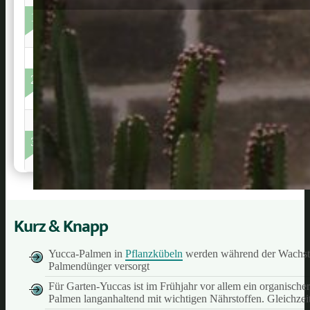
Purgrün
1
Mairol 
2
GREEN2
3
Kurz & Knapp
Yucca-Palmen in
Pflanzkübeln
werden während der Wachstum
Palmendünger versorgt
Für Garten-Yuccas ist im Frühjahr vor allem ein organische
Palmen langanhaltend mit wichtigen Nährstoffen. Gleichzei