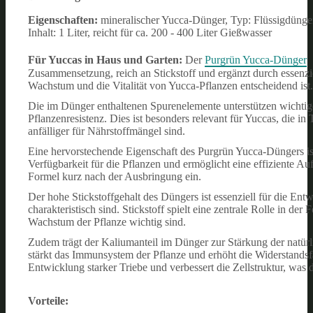
Eigenschaften:
mineralischer Yucca-Dünger, Typ: Flüssigdünger
Inhalt: 1 Liter, reicht für ca. 200 - 400 Liter Gießwasser
Für Yuccas in Haus und Garten:
Der
Purgrün Yucca-Dünger
Zusammensetzung, reich an Stickstoff und ergänzt durch essenzie
Wachstum und die Vitalität von Yucca-Pflanzen entscheidend ist.
Die im Dünger enthaltenen Spurenelemente unterstützen wichti
Pflanzenresistenz. Dies ist besonders relevant für Yuccas, die i
anfälliger für Nährstoffmängel sind.
Eine hervorstechende Eigenschaft des Purgrün Yucca-Düngers ist 
Verfügbarkeit für die Pflanzen und ermöglicht eine effiziente 
Formel kurz nach der Ausbringung ein.
Der hohe Stickstoffgehalt des Düngers ist essenziell für die Entw
charakteristisch sind. Stickstoff spielt eine zentrale Rolle in d
Wachstum der Pflanze wichtig sind.
Zudem trägt der Kaliumanteil im Dünger zur Stärkung der natür
stärkt das Immunsystem der Pflanze und erhöht die Widerstandsf
Entwicklung starker Triebe und verbessert die Zellstruktur, was 
Vorteile: