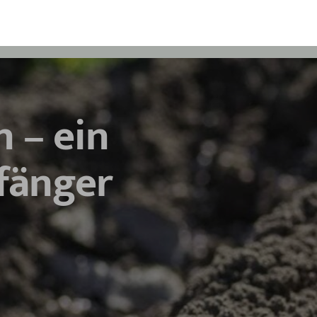
 – ein
nfänger