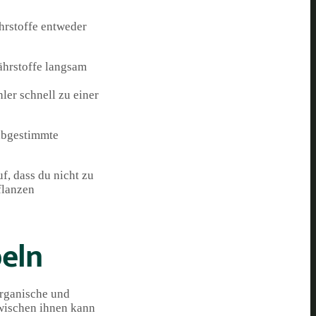
hrstoffe entweder
ährstoffe langsam
ler schnell zu einer
 abgestimmte
f, dass du nicht zu
flanzen
beln
rganische und
zwischen ihnen kann