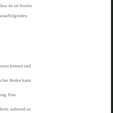
ass du sie bereits
darauffolgenden
lanzen kennen und
ischer Boden kann
ung. Eine
ühren, während zu