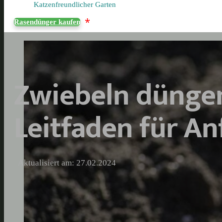
Katzenfreundlicher Garten
*
Rasendünger kaufen
Zwiebeln düngen
Leitfaden für A
Aktualisiert am: 27.02.2024