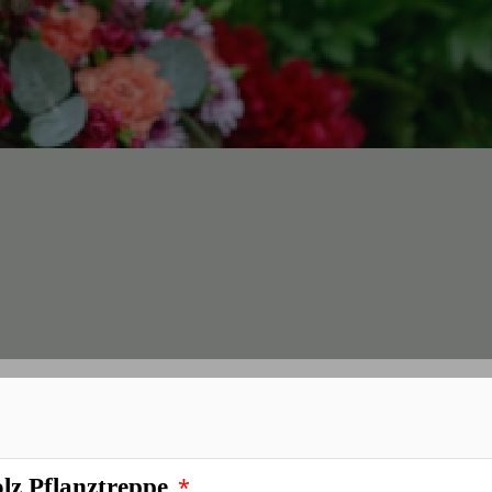
*
lanzentreppe Blumenbank 3 Stufen
*
lz Pflanztreppe