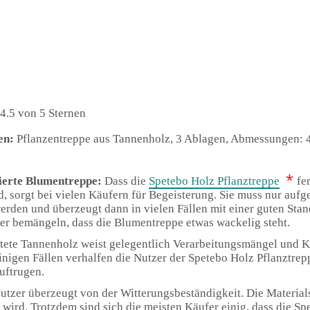
4.5 von 5 Sternen
en:
Pflanzentreppe aus Tannenholz, 3 Ablagen, Abmessungen: 4
*
ierte Blumentreppe:
Dass die
Spetebo Holz Pflanztreppe
fe
rd, sorgt bei vielen Käufern für Begeisterung. Sie muss nur auf
werden und überzeugt dann in vielen Fällen mit einer guten Stan
r bemängeln, dass die Blumentreppe etwas wackelig steht.
tete Tannenholz weist gelegentlich Verarbeitungsmängel und Kra
inigen Fällen verhalfen die Nutzer der Spetebo Holz Pflanztrep
uftrugen.
utzer überzeugt von der Witterungsbeständigkeit. Die Material
t wird. Trotzdem sind sich die meisten Käufer einig, dass die S