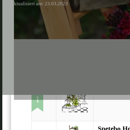
Aktualisiert am: 23.03.2023
TecTake Pf
1
Spetebo Ho