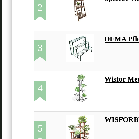
2
DEMA Pfla
3
Wisfor Met
4
WISFORBES
5