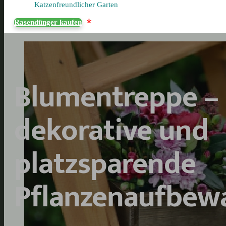
Katzenfreundlicher Garten
*
Rasendünger kaufen
Blumentreppe –
dekorative und
platzsparende
Pflanzenaufbew