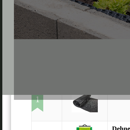
Windh
1
Dehne