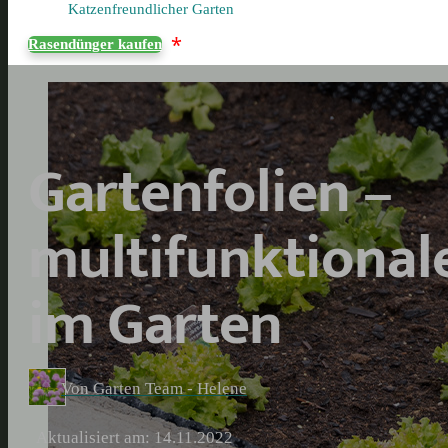
Katzenfreundlicher Garten
*
Rasendünger kaufen
Gartenfolien –
multifunktionale
im Garten
Von Garten Team - Helene
Aktualisiert am: 14.11.2022