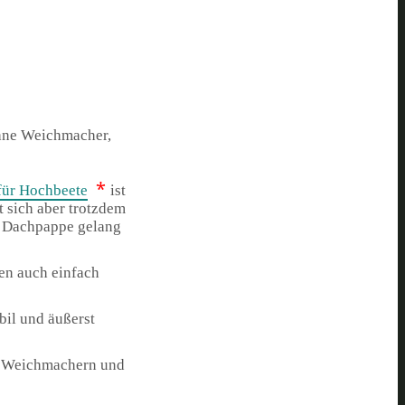
ohne Weichmacher,
*
für Hochbeete
ist
t sich aber trotzdem
r Dachpappe gelang
en auch einfach
bil und äußerst
on Weichmachern und