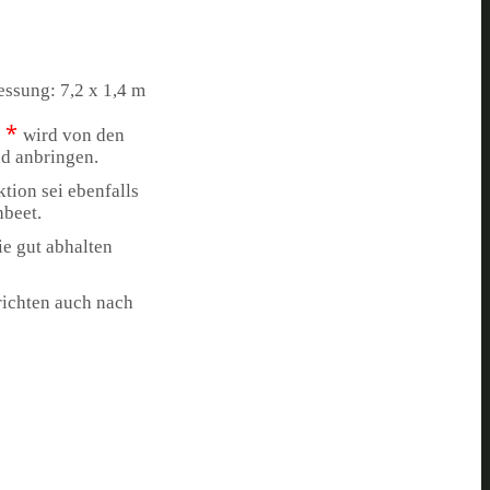
essung: 7,2 x 1,4 m
*
wird von den
nd anbringen.
tion sei ebenfalls
hbeet.
ie gut abhalten
richten auch nach