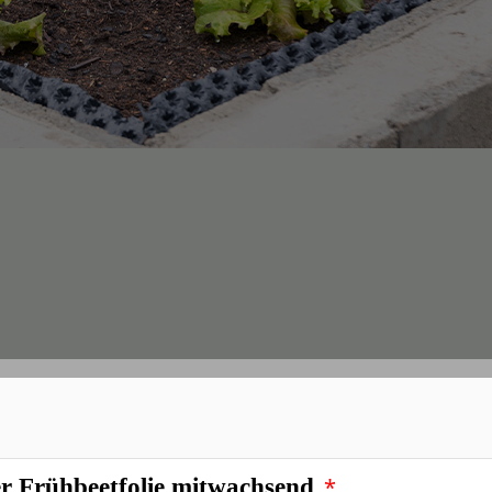
*
ager Noppenfolie für Hochbeete
*
r Frühbeetfolie mitwachsend