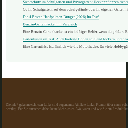
Sichtschutz im Schulgarten und Privatgarten: Heckenpflanzen richt
Ob im Schulgarten, auf dem Schulgelände oder im eigenen Garten: 
Die 4 Besten Hanfpalmen-Dünger (2026) Im Test!
Benzin‑Gartenhacken im Vergleich
Eine Benzin‑Gartenhacke ist ein kräftiger Helfer, wenn du größere B
Gartenfräsen im Test: Auch härteste Böden spielend lockern und bea
Eine Gartenfräse ist, ähnlich wie die Motorhacke, für viele Hobbyg
Die mit * gekennzeichneten Links sind sogenannte Affiliate Links. Kommt über einen solch
beteiligt. Für Sie entstehen dabei keine Mehrkosten. Wo, wann und wie Sie ein Produkt kau