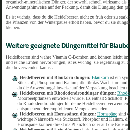
organisch-mineralischen Dünger, der sowohl schnell wirksame als au
Anwendungshinweise auf der Packung, damit die Düngung den gewün
Es ist wichtig, dass du die Heidelbeeren nicht zu früh oder zu star
die Pflanzen von der Winterpause erholt haben, bevor du sie düngst
bleiben.
Weitere geeignete Düngemittel für Blaub
Heidelbeeren sind wahre Vitamin C-Bomben und können leicht im G
und reiche Ernten hervorbringen, ist es wichtig, sie regelmäßig zu 
die du verwenden kannst:
Heidelbeeren mit Blaukorn düngen:
Blaukorn
ist ein syn
Stickstoff, Phosphor und Kalium, die für das Wachstum und 
du die Anwendungshinweise auf der Verpackung beachten u
Heidelbeeren mit Rhododendrondünger düngen:
Rhodo
Moorbeetpflanzen entwickelt wurde. Es enthält Stickstoff,
du Rhododendrondünger für deine Heidelbeeren verwenden m
entsprechend der empfohlenen Menge anwenden.
Heidelbeeren mit Hornspänen düngen:
Hornspäne
sind ei
wichtige Nährstoffe wie Stickstoff, Phosphor und Kalium, d
Hornspäne können direkt ins Pflanzloch oder auf die Erde um
Heidelbeeren mit Urin düngen:
Urin kann auch als natürl