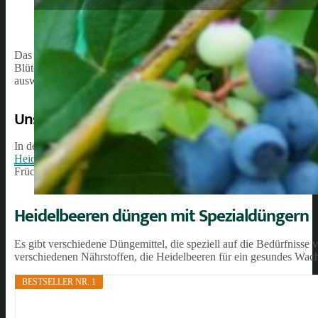
Das Düngen von Heidelbeeren ist ein wichtiger Bestandteil ihrer Pfl
Blütenbildung benötigen. Ohne ausreichende Nährstoffe können Hei
auswirken kann. Deshalb ist es wichtig, dass du deine Heidelbeeren
Unsere Empfehlung:
In der Regel empfiehlt es sich, Heidelbeeren im Frühjahr und im S
Heidelbeer-Dünger
sie mit genügend Nährstoffen für die anstehend
Früchte besser ausreifen. Es ist jedoch wichtig, dass du nicht zu vi
Heidelbeeren düngen mit Spezialdüngern
Es gibt verschiedene Düngemittel, die speziell auf die Bedürfniss
verschiedenen Nährstoffen, die Heidelbeeren für ein gesundes Wac
BESTSELLER NR. 1