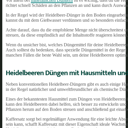
Vor allem bei
mineralischen Düngern
ist es wichtig, dass du die H
richtet schnell Schäden an den Pflanzen an und kann durch Auswa
In der Regel wird der Heidelbeer-Dünger in den Boden eingearbeite
kannst du mit dem Gießwasser verdünnen und so besonders einfach 
Achte darauf, dass du die empfohlene Menge nicht überschreitest un
streuen, da diese empfindlich auf die Inhaltsstoffe reagieren können.
Wenn du unsicher bist, welches Düngemittel für deine Heidelbeeren a
Auch solltest du bedenken, dass spezielle Düngemittel in der Regel t
manchen Fällen die beste Wahl sein, um deine Heidelbeeren optimal
Heidelbeeren Düngen mit Hausmitteln un
Neben konventionellen Heidelbeer-Düngern gibt es auch einige Hau
in der Regel natürlicher und umweltfreundlicher als chemische Düng
Eines der bekanntesten Hausmittel zum Düngen von Heidelbeeren ist
kann den Heidelbeeren dabei helfen, sich besser zu entwickeln un
Pflanzen herum auf den Boden streuen und anschließend gut einarbe
Kaffeesatz sorgt bei regelmäßiger Anwendung für eine leichte Abs
sein kann, schafft Kaffeesatz mit dieser Eigenschaft ideale Wach