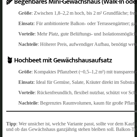
🌾 Begehbares Mini-Gewächshaus (Walk-In oder
Größe
: Zwischen 1,8–2,2 m hoch, bis 2 m² Grundfläche; frei
Einsatz
: Für ambitionierte Balkon- oder Terrassengärtner; 
Vorteile
: Mehr Platz, gute Belüftungs- und Isolationsmöglichk
Nachteile
: Höherer Preis, aufwendiger Aufbau, benötigt wett
🪴 Hochbeet mit Gewächshausaufsatz
Größe
: Kompaktes Pflanzbeet (~0,5–1,2 m²) mit transparent
Einsatz
: Ideal für Gemüse, Salate, Kräuter direkt im Substr
Vorteile
: Rückenfreundlich, flexibel nutzbar, schützt vor Sc
Nachteile
: Begrenztes Raumvolumen, kaum für große Pflanz
Tipp
: Wer unsicher ist, welche Variante passt, sollte vor dem Kauf
und ob das Gewächshaus ganzjährig stehen bleiben soll. Balkon-Ty