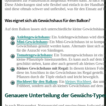
optimalsten zur Pflanzenzucht ausgenutzt werden kann. Ja nach Mo
Diese Abdeckungen sind sehr flexibel und einfach in der Handhabun
sind diese oftmals schwer und unflexibel, was für den Einsatz auf
Was eignet sich als Gewächshaus für den Balkon?
Auf dem Balkon lassen sich unterschiedliche kleine Gewächshäus
Anlehngewächshaus
:
Ein Anlehngewächshaus wird direkt a
Mini-Gewächshaus
:
Ein Mini-Gewächshaus ist so kompakt,
Gewächshaus genutzt werden kann. Alternativ lässt sich au
für die Anzucht von Sämlingen.
Tomatengewächshaus
:
Ein Tomatengewächshaus ist ein kle
kleine Pflanztöpfe hineinzustellen. Es kann auch auf dem 
geschützt stehen, kann aber auch generell als kleines Gew
Kleines Gewächshaus mit Regal:
In diesem kleinen Folie
diese im Anschluss in das Gewächshaus ins Regal gestellt. De
Pflanzen durch die Töpfe einfach und leicht beweglich.
Hochbeet für den Balkon
:
Ein
kleines Hochbeet
, das unte
Frühbeet, sondern auch als kleines Gewächshaus auf dem
Genauere Unterteilung der Gewächs-Typen
Je nach Platzangebot, Nutzungsziel und gewünschtem Aufwand gibt