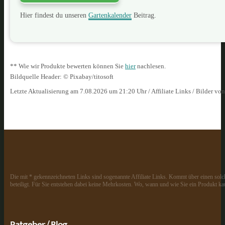
Hier findest du unseren
Gartenkalender
Beitrag.
** Wie wir Produkte bewerten können Sie
hier
nachlesen.
Bildquelle Header: © Pixabay/titosoft
Letzte Aktualisierung am 7.08.2026 um 21:20 Uhr / Affiliate Links / Bilder vo
Die mit * gekennzeichneten Links sind sogenannte Affiliate Links. Kommt über einen solch
beteiligt. Für Sie entstehen dabei keine Mehrkosten. Wo, wann und wie Sie ein Produkt kau
Ratgeber / Blog